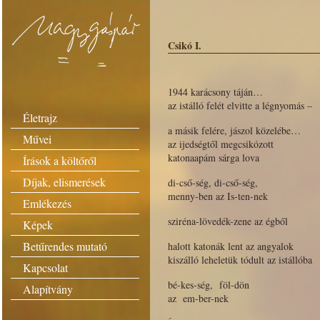
Csikó I.
1944 karácsony táján…
az istálló felét elvitte a légnyomás –
Életrajz
a másik felére, jászol közelébe…
Művei
az ijedségtől megcsikózott
katonaapám sárga lova
Írások a költőről
Díjak, elismerések
di-cső-ség, di-cső-ség,
menny-ben az Is-ten-nek
Emlékezés
sziréna-lövedék-zene az égből
Képek
Betűrendes mutató
halott katonák lent az angyalok
kiszálló leheletük tódult az istállóba
Kapcsolat
bé-kes-ség, föl-dön
Alapítvány
az em-ber-nek