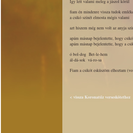
Így lett valami meleg a jászol körül
fiam én mindenre vissza tudok emlék
a csikó színét elmosta mégis valami
azt hiszem még nem volt az anyja szí
apám másnap bejelentette, hogy csikó 
apám másnap bejelentette, hogy a csi
ó bol-dog Bet-le-hem
ál-dá-sok vá-ro-sa
Fiam a csikót esküszöm elhoztam (vo
< vissza Koronatűz verseskötethez