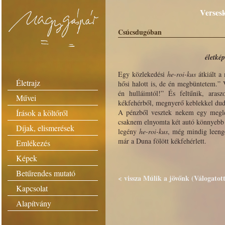
Versesk
Csúcsdugóban
életkép
Egy közlekedési
he-roi-kus
átkiált a
Életrajz
hősi halott is, de én megbüntetem.” 
én hulláimtól!” És feltűnik, ara
Művei
kékfehérből, megnyerő keblekkel dud
Írások a költőről
A pénzből vesztek nekem egy meglep
csaknem elnyomta két autó könnyebb ta
Díjak, elismerések
legény
he-roi-kus
, még mindig leenge
már a Duna fölött kékfehérlett.
Emlékezés
Képek
Betűrendes mutató
< vissza Múlik a jövőnk (Válogatott
Kapcsolat
Alapítvány