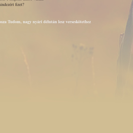
indezért fizet?
issza Tudom, nagy nyári délután lesz verseskötethez