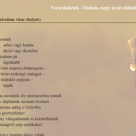
Verseskötetek - Tudom, nagy nyári délutá
riculum vitae (helyett)
temnek
bes vagy lomha
ső vagy dicstelen
iculum-ját
ginkább
ívem szapora dobpergései –
rdeim nyikorgó szalagjai –
 fuldokló sejtjeim –
ják.
a mondjuk oly szerencsétlen lennék
y dupláznák mostani éveimet
tartana addig e Golyóbis
a gyertyafénye:
ony válogathatnék és körmölhetnék
staságról szép emlékeket!
esz-e majdan akkor valaki