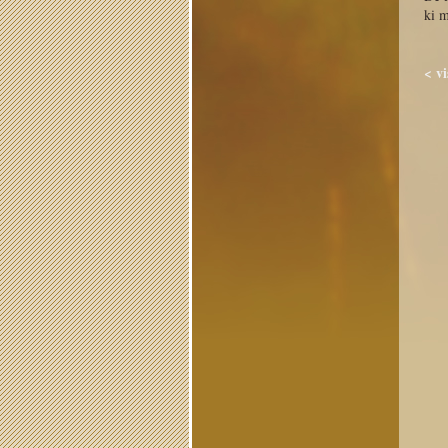
ki m
< v