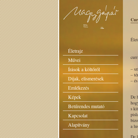
Cur
Éle
se
Életrajz
dic
curr
Művei
le
Írások a költőről
– sz
– té
Díjak, elismerések
– és
un
Emlékezés
Képek
De h
hog
Betűrendes mutató
s ki
pisl
Kapcsolat
biz
Alapítvány
a lu
De l