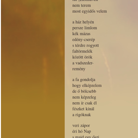
nem terem
most egyidős velem
a ház helyén
persze limlom
kék mázas
edény-cserép
s térdre rogyott
faltörmelék
között örök
a vadszeder-
remény
a fa gondolja
hogy elképzelem
de ő bölcsebb
nem képzeleg
nem ír csak él
fészket kínál
a rigóknak
veri zápor
éri hó Nap
s majd egy őszi