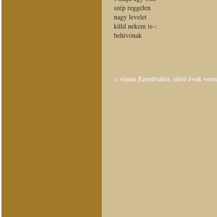
szép reggelen
nagy levelet
küld nekem is–:
behívónak
< vissza Ezredváltó, sűrű évek vers