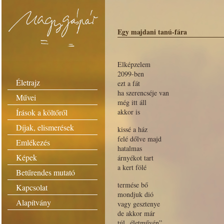
Egy majdani tanú-fára
Elképzelem
2099-ben
Életrajz
ezt a fát
ha szerencséje van
Művei
még itt áll
Írások a költőről
akkor is
Díjak, elismerések
kissé a ház
felé dőlve majd
Emlékezés
hatalmas
Képek
árnyékot tart
a kert fölé
Betűrendes mutató
termése bő
Kapcsolat
mondjuk dió
Alapítvány
vagy gesztenye
de akkor már
túl „életművén”