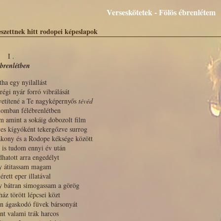
Verseskötetek - Fölös ébrenlétem
eszettnek hitt rodopei képeslapok
I .
ébrenlétben
ha egy nyilallást
régi nyár forró vibrálását
vetítené a Te nagyképernyős
tévéd
lomban félébrenlétben
m amint a sokáig dobozolt film
es kígyóként tekergőzve surrog
akony és a Rodope kéksége között
 is tudom ennyi év után
dhatott arra engedélyt
y átitassam magam
lérett eper illatával
y bátran simogassam a görög
ház törött lépcsei közt
án ágaskodó füvek bársonyát
nt valami trák harcos