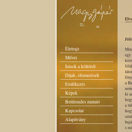
Elv
Fél
Életrajz
Mint
egy 
Művei
köz
Írások a költőről
félá
láto
Díjak, elismerések
fény
a B
Emlékezés
nem
Képek
ki a
hog
Betűrendes mutató
a tú
Kapcsolat
hog
szín
Alapítvány
buj
s mi