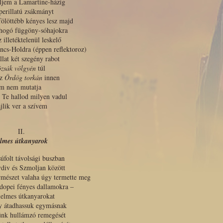
ljem a Lamartine-házig
perillatú zsákmányt
fölöttébb kényes lesz majd
uhogó függöny-sóhajokra
z illetéktelenül leskelő
ncs-Holdra (éppen reflektoroz)
llat két szegény rabot
zsák völgyén
túl
az
Ördög torkán
innen
lm nem mutatja
 Te hallod milyen vadul
jlik ver a szívem
II.
elmes útkanyarok
úfolt távolsági buszban
div és Szmoljan között
rmészet valaha úgy termette meg
dopei fényes dallamokra –
lelmes útkanyarokat
y átadhassuk egymásnak
ünk hullámzó remegését