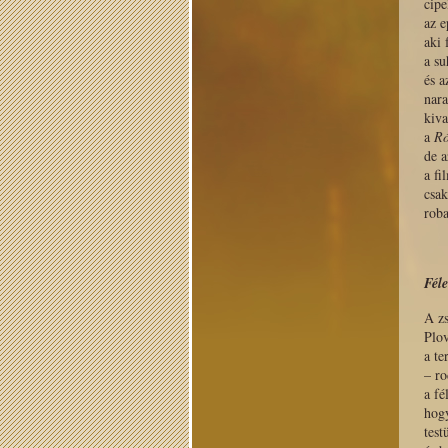
cipe
az e
aki 
a s
és a
nara
kiva
a
Ró
de 
a fi
csak
roba
Fél
A zs
Plov
a te
– ro
a fé
hog
test