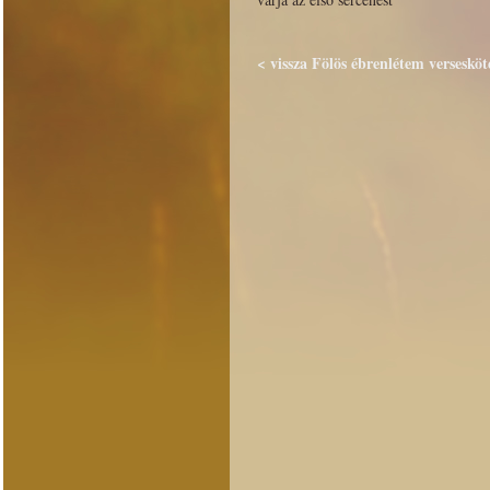
< vissza Fölös ébrenlétem versesköt