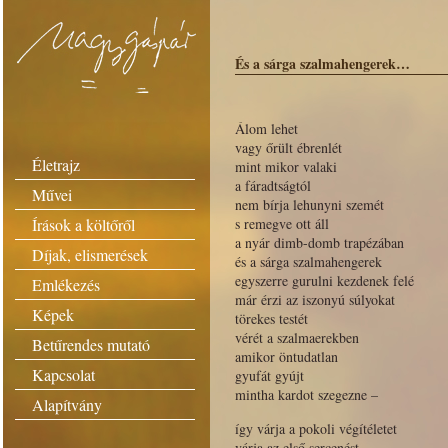
És a sárga szalmahengerek…
Álom lehet
vagy őrült ébrenlét
Életrajz
mint mikor valaki
a fáradtságtól
Művei
nem bírja lehunyni szemét
Írások a költőről
s remegve ott áll
a nyár dimb-domb trapézában
Díjak, elismerések
és a sárga szalmahengerek
egyszerre gurulni kezdenek felé
Emlékezés
már érzi az iszonyú súlyokat
Képek
törekes testét
vérét a szalmaerekben
Betűrendes mutató
amikor öntudatlan
Kapcsolat
gyufát gyújt
mintha kardot szegezne –
Alapítvány
így várja a pokoli végítéletet
várja az első sercenést