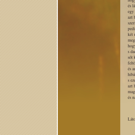
és l
egy 
azt 
szer
pedi
két 
meg
hogy
s da
sőt 
felt
és 
hibá
s ez
azt 
mag
és n
Láto