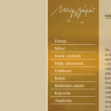
Féli
Életrajz
Művei
No, 
és 
Írások a költőről
mert
Díjak, elismerések
s Te
s k
Emlékezés
abba
Képek
ked
bizo
Betűrendes mutató
csak
csak
Kapcsolat
csak
Alapítvány
meg 
no é
hogy