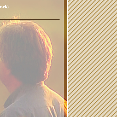
rsek)