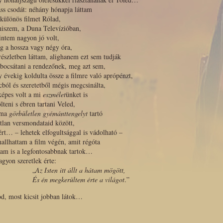
áss csodát: néhány hónapja láttam
különös filmet Rólad,
hiszem, a Duna Televízióban,
intem nagyon jó volt,
g a hossza vagy négy óra,
részletben láttam, alighanem ezt sem tudják
bocsátani a rendezőnek, meg azt sem,
 évekig koldulta össze a filmre való aprópénzt,
cból és szeretetből mégis megcsinálta,
képes volt a mi
eszmélet
ünket is
ölteni s ébren tartani Veled,
ama
görbületlen gyémánttengelyt
tartó
tlan versmondataid között,
ért… – lehetek elfogultsággal is vádolható –
hallhattam a film végén, amit régóta
am is a legfontosabbnak tartok…
agyon szeretlek érte:
„
Az Isten itt állt a hátam mögött,
És én megkerültem érte a világot
.”
d, most kicsit jobban látok…