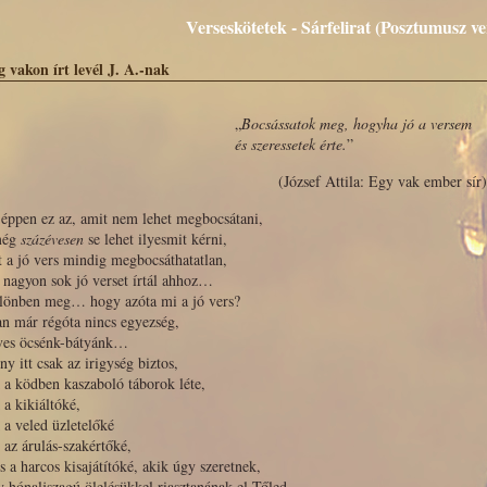
Verseskötetek - Sárfelirat (Posztumusz ve
g vakon írt levél J. A.-nak
„
Bocsássatok meg, hogyha jó a versem
és szeressetek érte.
”
(József Attila: Egy vak ember sír)
éppen ez az, amit nem lehet megbocsátani,
még
százévesen
se lehet ilyesmit kérni,
 a jó vers mindig megbocsáthatatlan,
 nagyon sok jó verset írtál ahhoz…
ülönben meg… hogy azóta mi a jó vers?
n már régóta nincs egyezség,
ves öcsénk-bátyánk…
ny itt csak az irigység biztos,
 a ködben kaszaboló táborok léte,
 a kikiáltóké,
 a veled üzletelőké
az árulás-szakértőké,
s a harcos kisajátítóké, akik úgy szeretnek,
 hónaljszagú ölelésükkel riasztanának el Tőled…