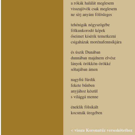
a rókák halálát meglesem
visszajövök csak meglesem
ne sírj anyám fölösleges
tehénigák négyszögébe
fölkunkorodó képek
őseimet kísérik temetkezni
csigaházak morénafennsíkjára
és úszik Dunában
dunnában majdnem elvész
lányok örökkön-örökké
sóhajában ámen
nagyfiú fürdik
fekete bűnben
anyjához készül
s világgá menne
éneklik fölsikált
kocsmák üregében
< vissza Koronatűz verseskötethez