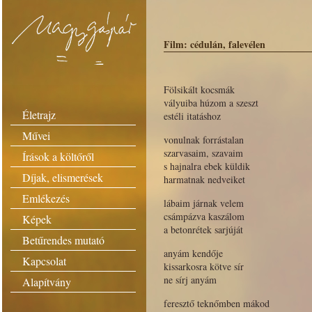
Film: cédulán, falevélen
Fölsikált kocsmák
vályuiba húzom a szeszt
Életrajz
estéli itatáshoz
Művei
vonulnak forrástalan
szarvasaim, szavaim
Írások a költőről
s hajnalra ebek küldik
Díjak, elismerések
harmatnak nedveiket
Emlékezés
lábaim járnak velem
csámpázva kaszálom
Képek
a betonrétek sarjúját
Betűrendes mutató
anyám kendője
Kapcsolat
kissarkosra kötve sír
ne sírj anyám
Alapítvány
feresztő teknőmben mákod