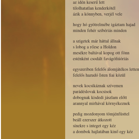
az idén keserű lett
tilolhatatlan kenderkötél
ázik a könnyben, verjél vele
hogy hó gyötrelmébe igáztam hajad
minden fehér szibériás minden
a szigetek már háttal állnak
s lobog a rőzse a Holdon
mesékre baltával kopog ott fönn
esténként csodált favágófiúóriás
egyszeriben felelős álomjátékos lette
felelős hazudó Isten fiai közül
nevek kocsikáznak szívemen
parádéslovak kocsisok
dobognak kisdedi jászlam előtt
arannyal mirhával környékeznek
pedig mozdonyom tömjénfüsttel
beáll ezerszer átkozott
sínekre s integet egy kéz
a dombok hajlatában kinő egy kéz