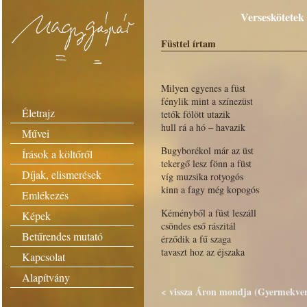
Verseskötetek
Füsttel írtam
Milyen egyenes a füst
fénylik mint a színezüst
Életrajz
tetők fölött utazik
hull rá a hó – havazik
Művei
Bugyborékol már az üst
Írások a költőről
tekergő lesz fönn a füst
Díjak, elismerések
víg muzsika rotyogós
kinn a fagy még kopogós
Emlékezés
Kéményből a füst leszáll
Képek
csöndes eső rászitál
Betűrendes mutató
érződik a fű szaga
tavaszt hoz az éjszaka
Kapcsolat
Alapítvány
< vissza Áron mondja (Gyermekvers