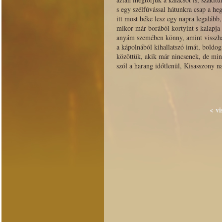
s egy szélfúvással hátunkra csap a he
itt most béke lesz egy napra legaláb
mikor már borából kortyint s kalapja
anyám szemében könny, amint visszh
a kápolnából kihallatszó imát, boldog
közöttük, akik már nincsenek, de min
szól a harang időtlenül, Kisasszony 
< vi