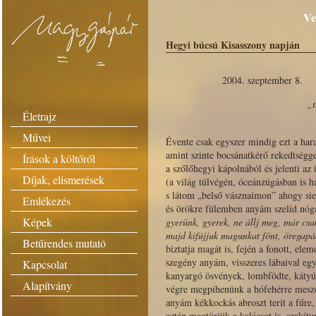
Ve
Hegyi búcsú Kisasszony napján
2004. szeptember 8.
„t
Életrajz
Művei
Évente csak egyszer mindig ezt a har
amint szinte bocsánatkérő rekedtségg
Írások a költőről
a szőlőhegyi kápolnából és jelenti az
Díjak, elismerések
(a világ túlvégén, óceánzúgásban is h
s látom „belső vásznaimon” ahogy sie
Emlékezés
és örökre fülemben anyám szelíd nóga
Képek
gyerünk, gyerek, ne állj meg, már csa
majd kifújjuk magunkat fönt, öregapá
Betűrendes mutató
biztatja magát is, fején a fonott, el
szegény anyám, visszeres lábaival eg
Kapcsolat
kanyargó ösvények, lombfödte, kátyú
Alapítvány
végre megpihenünk a hófehérre mesz
anyám kékkockás abroszt terít a fűre, 
aztán megtörjük a kalácsot is, szakítu