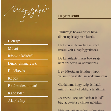
Helyette senki
Júliusvég: boka-érintés hava,
áldott nyárvégi várakozás.
Életrajz
Ha Isten műtermében is sötét
Művei
izzású volt a napfogyatkozás.
Írások a költőről
De készülgetett száz boka-rajz:
Díjak, elismerések
nem szünetelt az ábrándozás.
Emlékezés
Egy bátortalan félsziget-lapon
valami olvashatatlan kódexmásolás.
Képek
Csodáltam, hogy szép és fiatal,
Betűrendes mutató
miért maradt el eddig a találkozás.
Kapcsolat
„A szezon szeptemberben indul”
Alapítvány
búgta, okézta a cinkos galériás.
Méz-szavaiban színek titkos ősze…