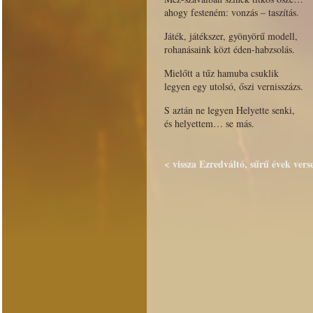
ahogy festeném: vonzás – taszítás.
Játék, játékszer, gyönyörű modell,
rohanásaink közt éden-habzsolás.
Mielőtt a tűz hamuba csuklik
legyen egy utolsó, őszi vernisszázs.
S aztán ne legyen Helyette senki,
és helyettem… se más.
< vissza Ezredváltó, sűrű évek vers