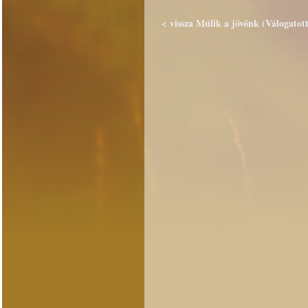
< vissza Múlik a jövőnk (Válogatott