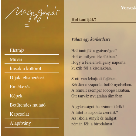
Versesk
Hol tanítják?
Válasz egy körkérdésre
Életrajz
Hol tanítják a gyávaságot?
Hol és milyen iskolákban?
Művei
Hogy a félelem-higany naponta
Írások a költőről
kúszik föl a kisdiákban.
Díjak, elismerések
S ott van lehajtott fejében.
Kérdésre szaporán botló nyelvében.
Emlékezés
A rémült szempár lobogó lázában.
Képek
Ott tanyáz nyugtalan álmában.
Betűrendes mutató
A gyávaságot ha számonkérik?
A hitet is naponta cserélik?
Kapcsolat
Az iskola sunyít és hallgat:
Alapítvány
némán féli a birodalmat!