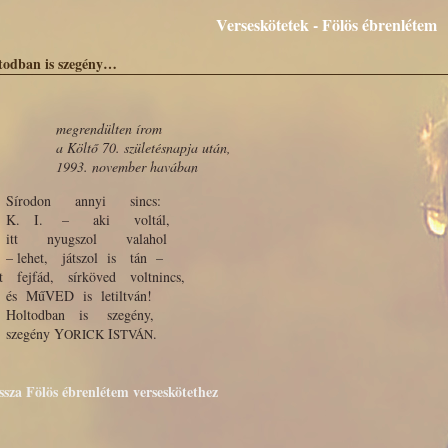
Verseskötetek - Fölös ébrenlétem
todban is szegény…
megrendülten írom
a Költő 70. születésnapja után,
1993. november havában
rodon annyi sincs:
 I. – aki voltál,
t nyugszol valahol
ehet, játszol is tán –
t fejfád, sírköved voltnincs,
MűVED is letiltván!
ltodban is szegény,
egény Y
I
.
ORICK
STVÁN
issza Fölös ébrenlétem verseskötethez