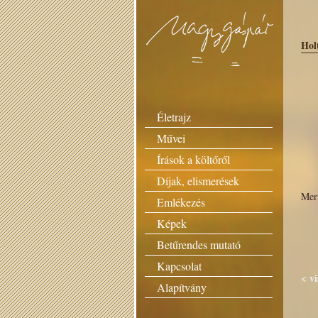
Hol
Életrajz
Művei
Sí
K.
Írások a költőről
it
Díjak, elismerések
– l
Mer
Emlékezés
és 
Képek
Ho
sz
Betűrendes mutató
Kapcsolat
< v
Alapítvány