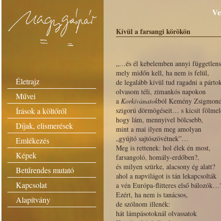
Ve
Kívül a farsangi körökön
„…és él kebelemben annyi függetlens
mely midőn kell, ha nem is felül,
Életrajz
de legalább kívül tud ragadni a párt
olvasom téli, zimankós napokon
Művei
a
Korkívánatok
ból Kemény Zsigmon
Írások a költőről
szigorú dörmögéseit… s kicsit fölme
hogy lám, mennyivel bölcsebb,
Díjak, elismerések
mint a mai ilyen meg amolyan
„gyújtó sajtószövétnek”…
Emlékezés
Meg is rettenek: hol élek én most,
Képek
farsangoló, homály-erdőben?,
és milyen szürke, alacsony ég alatt?
Betűrendes mutató
ahol a napvilágot is tán lekapcsolták
Kapcsolat
a vén Európa-flitteres első bálozók…
Ezért, ha nem is tanácsos,
Alapítvány
de szólnom illenék:
hát lámpásotoknál olvassatok