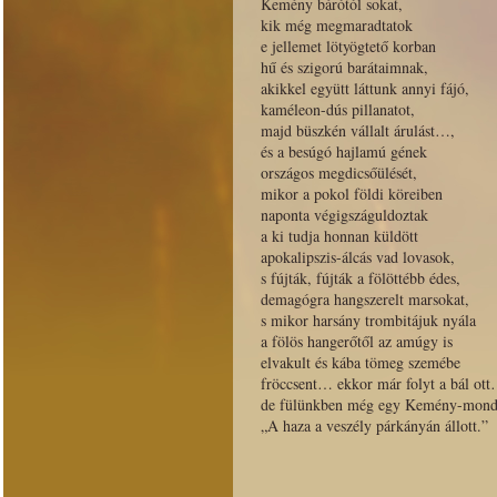
Kemény bárótól sokat,
kik még megmaradtatok
e jellemet lötyögtető korban
hű és szigorú barátaimnak,
akikkel együtt láttunk annyi fájó,
kaméleon-dús pillanatot,
majd büszkén vállalt árulást…,
és a besúgó hajlamú gének
országos megdicsőülését,
mikor a pokol földi köreiben
naponta végigszáguldoztak
a ki tudja honnan küldött
apokalipszis-álcás vad lovasok,
s fújták, fújták a fölöttébb édes,
demagógra hangszerelt marsokat,
s mikor harsány trombitájuk nyála
a fölös hangerőtől az amúgy is
elvakult és kába tömeg szemébe
fröccsent… ekkor már folyt a bál ot
de fülünkben még egy Kemény-mond
„A haza a veszély párkányán állott.”