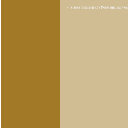
< vissza Sárfelirat (Posztumusz ver