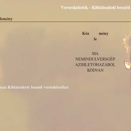
Verseskötetek - Kibiztosított beszéd
lemény
Köz mény
le
MA
NEMINDULVERSGÉP
AZIHLETŐHAZÁBÓL
KÖDVAN
ssza Kibiztosított beszéd verseskötethez