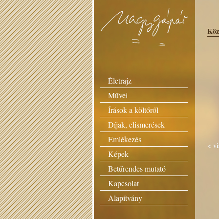
Köz
Életrajz
Művei
Írások a költőről
Díjak, elismerések
Emlékezés
< vi
Képek
Betűrendes mutató
Kapcsolat
Alapítvány