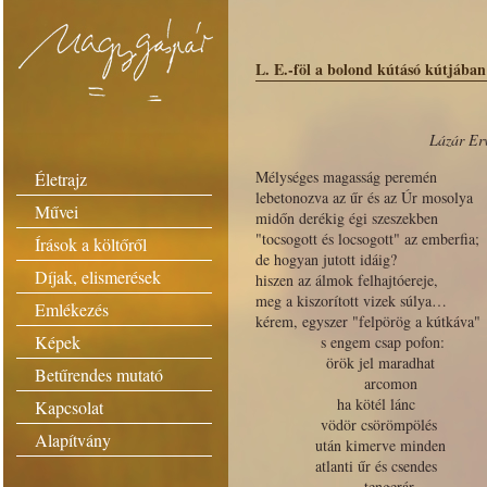
L. E.-föl a bolond kútásó kútjában
Lázár Er
Mélységes magasság peremén
Életrajz
lebetonozva az űr és az Úr mosolya
Művei
midőn derékig égi szeszekben
"tocsogott és locsogott" az emberfia;
Írások a költőről
de hogyan jutott idáig?
Díjak, elismerések
hiszen az álmok felhajtóereje,
meg a kiszorított vizek súlya…
Emlékezés
kérem, egyszer "felpörög a kútkáva"
Képek
s engem csap pofon:
örök jel maradhat
Betűrendes mutató
arcomon
ha kötél lánc
Kapcsolat
vödör csörömpölés
Alapítvány
után kimerve minden
atlanti űr és csendes
tengerár.