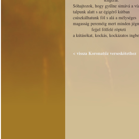
Sóhajtozok, hogy gyűlne simává a ví
talpunk alatt s az égigérő kútban
csúszkálhatunk föl s alá a mélységes
magasság pereméig mert minden jég
fejjel fölfelé röpteti
a kútásókat, kockás, kockázatos ingbe
< vissza Koronatűz verseskötethez