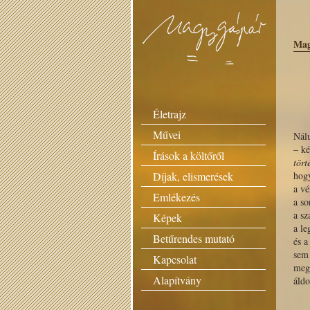
Mag
Életrajz
Művei
Nál
– ké
Írások a költőről
tört
Díjak, elismerések
hog
a vé
Emlékezés
a so
a sz
Képek
a l
Betűrendes mutató
és a
sem 
Kapcsolat
meg
Alapítvány
áld