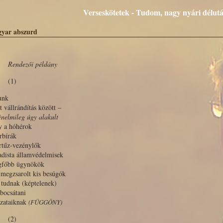
Verseskötetek - Tudom, nagy nyári délutá
yar abszurd
Rendezői példány
(1)
unk
t vállrándítás között –
énelmileg úgy alakult
y a hóhérok
rbírák
rtűz-vezénylők
adista államvédelmisek
egfőbb ügynökök
 megzsarolt kis besúgók
tudnak (képtelenek)
bocsátani
ozataiknak
(FÜGGÖNY)
(2)