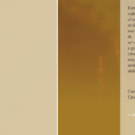
Ezér
csak
el-t
az á
már
de
né-v
a gy
(etc
még 
azo
ak
Cse
Újra
< v