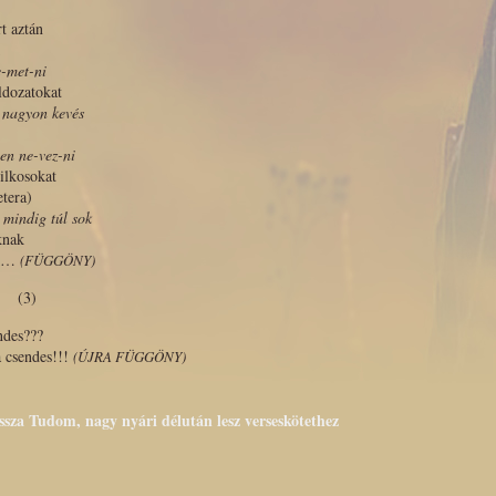
t aztán
e-met-ni
ldozatokat
 nagyon kevés
en ne-vez-ni
ilkosokat
etera)
mindig túl sok
knak
ik…
(FÜGGÖNY)
(3)
ndes???
 csendes!!!
(ÚJRA FÜGGÖNY)
issza Tudom, nagy nyári délután lesz verseskötethez