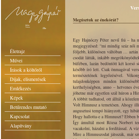
Vers
Megúsztuk az énekórát?
Egy Hajnóczy Péter nevű fiú – ha m
megjegyzésed: “mi mindig száz női mel
Életrajz
följebb, különösen váltóban … aztán e
csodát látták, inkább megrökönyödtek
Művei
büfében, lazán bedöntött két korsó 
Írások a költőről
később író lett. Csak önmagával ver
természetének legyőzésével. Véko
Díjak, elismerések
tulajdonképpen minden különöseb
kerthelyiségben, anno – hetvenes éve
Emlékezés
jöhetne már egyetlen szál húron a Hi
Képek
A többit tudhatod, ott álltál a közele
Volt Himnusz a temetésen. Ahogy illi
Betűrendes mutató
augusztusi tempó hiányzott, egy hibát
Kapcsolat
Hogy hallotta-e a Himnuszt? Ebben bi
Így ámultál most Rózsa Norbert tem
Alapítvány
vacakolni, házalni a fordítással. A ví
Mire a Himnuszodat játsszák, már sz