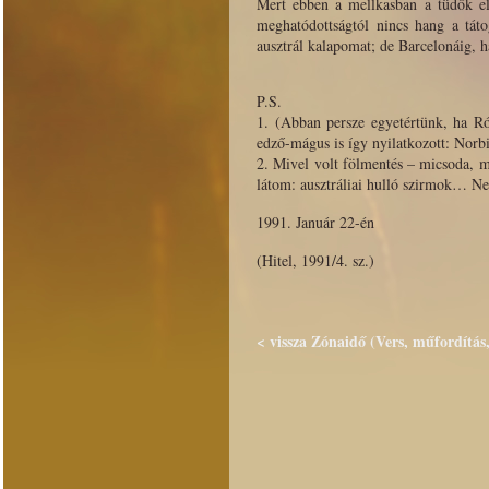
Mert ebben a mellkasban a tüdők el
meghatódottságtól nincs hang a táto
ausztrál kalapomat; de Barcelonáig, h
P.S.
1. (Abban persze egyetértünk, ha R
edző-mágus is így nyilatkozott: Norb
2. Mivel volt fölmentés – micsoda, 
látom: ausztráliai hulló szirmok… Ne
1991. Január 22-én
(Hitel, 1991/4. sz.)
< vissza Zónaidő (Vers, műfordítás,