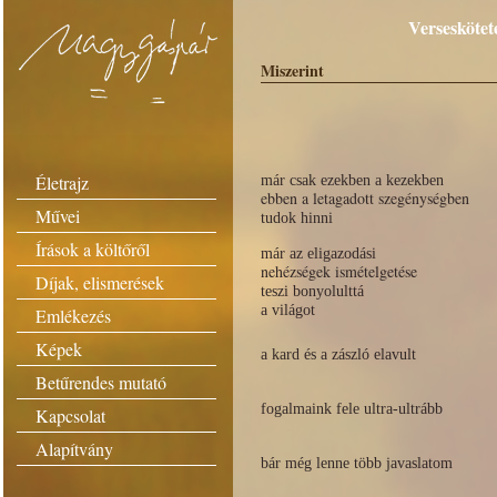
Verseskötet
Miszerint
Életrajz
már csak ezekben a kezekben
ebben a letagadott szegénységben
Művei
tudok hinni
Írások a költőről
már az eligazodási
nehézségek ismételgetése
Díjak, elismerések
teszi bonyolulttá
a világot
Emlékezés
Képek
a kard és a zászló elavult
Betűrendes mutató
fogalmaink fele ultra-ultrább
Kapcsolat
Alapítvány
bár még lenne több javaslatom