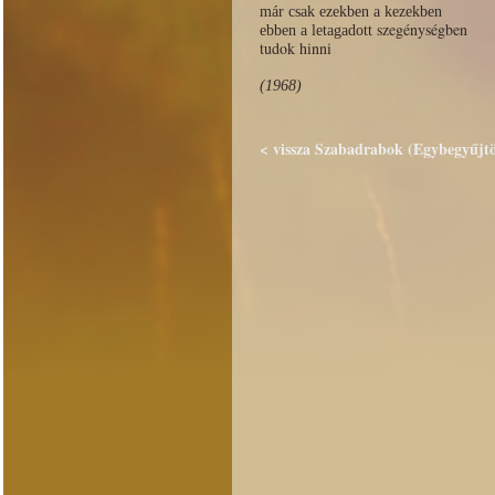
már csak ezekben a kezekben
szegénységben
ebben a letagadott
tudok hinni
(1968)
< vissza Szabadrabok (Egybegyűjtöt