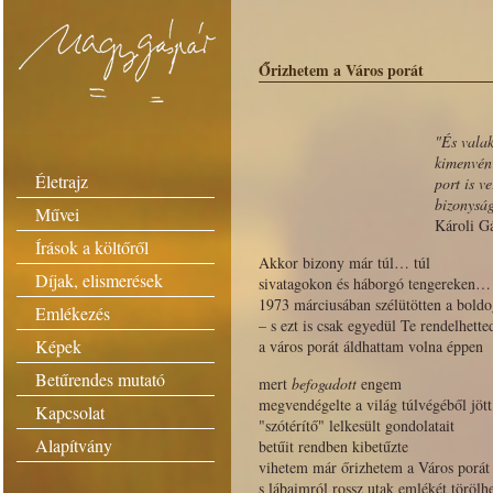
Őrizhetem a Város porát
"És valak
kimenvén
Életrajz
port is ve
bizonyság
Művei
Károli Gá
Írások a költőről
Akkor bizony már túl… túl
Díjak, elismerések
sivatagokon és háborgó tengereken…
1973 márciusában szélütötten a boldo
Emlékezés
– s ezt is csak egyedül Te rendelhette
Képek
a város porát áldhattam volna éppen
Betűrendes mutató
mert
befogadott
engem
megvendégelte a világ túlvégéből jött
Kapcsolat
"szótérítő" lelkesült gondolatait
Alapítvány
betűit rendben kibetűzte
vihetem már őrizhetem a Város porát
s lábaimról rossz utak emlékét törölh