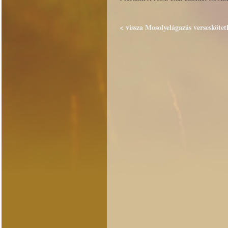
< vissza Mosolyelágazás verseskötet