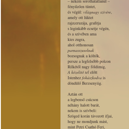
– nekem sorolhatatlanul –
fényűzően tüntet,
és végül:
világnagy szívére
,
amely ott lüktet
rajzceruzája, grafitja
s leginkább ecsetje végén,
és a szívében ama
kies zugra,
ahol otthonosan
parnasszusolnak
bozsognak a költők,
persze a legfelsőbb polcon
Rilkétől nagy földimig,
A közelítő tél
előtt
Istenhez
fohászkodva
is
döndülő Berzsenyiig.
Aztán ott
a legbenső csúcson
néhány halott barát,
nekem is szívbeli:
Szöged korán távozott ifjai,
hogy ne mondjunk mást,
mint Petri Csathó Feri,