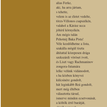
alias Ferke,
aki, ha arra jártam,
s tehette,
velem is az életet vedelte,
törzs-Villonos csapszékén,
valahol a Kárász ucca
jóhírű környékén.
Ám mégis talán
Pehotnij Baka Pista!
Véle kezdődhetne a lista,
szakálla mögül tiszta
áhítattal közepesen drága
szekszárdi vöröset ivott,
és Liszt vagy Rachmaninov
zongora-futamára
lelke velünk vidámodott,
s ha közben könyvei
külcsínére gondolt,
hát leginkább Reá gondolt,
mert még éltében
választotta társul,
ismerve minden ecsetvonását,
a költők értő barátját,