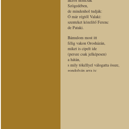
akiről nemcsak
Szögedében,
de mindenhol tudják:
Ő már régtől Valaki:
szenteket közelítő Ferenc
de Pataki.
Bámulom most itt
félig vakon Orosházán,
miket is cipelt ide
(persze csak jelképesen)
a hátán,
s mily tökéllyel válogatta össze,
gondolván arra is:
aki szólni merészel majd róla,
azt a bizonyost jól felkösse…!
Amúgy a képekhez
én csak gyarló módon
szavakkal közelítvén,
gondolta ám: kell egy kis
verbális segítség,
s már-már verscímeket adott
Pataki Mester