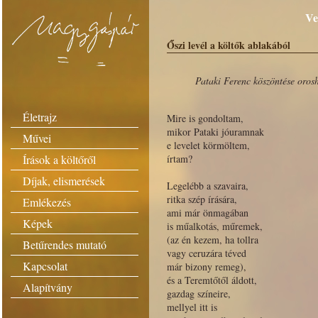
Ve
Őszi levél a költők ablakából
Pataki Ferenc köszöntése oros
Életrajz
Mire is gondoltam,
mikor Pataki jóuramnak
Művei
e levelet körmöltem,
Írások a költőről
írtam?
Díjak, elismerések
Legelébb a szavaira,
ritka szép írására,
Emlékezés
ami már önmagában
Képek
is műalkotás, műremek,
(az én kezem, ha tollra
Betűrendes mutató
vagy ceruzára téved
Kapcsolat
már bizony remeg),
és a Teremtőtől áldott,
Alapítvány
gazdag színeire,
mellyel itt is