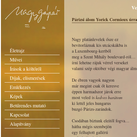
Ve
Párizsi álom Yorick Cormieux úrra
Nagy platánlevelek ősze ez
bevitorláznak kis utcácskákba is
Életrajz
a Luxembourg-kertből
meg a Szent Mihály boulevard-ról…
Művei
írni lehetne rájuk vérrel verseket
Írások a költőről
valami szép október végi magyar ál
Díjak, elismerések
De ébren vagyok nagyon
már megint csak őt keresve
Emlékezés
éppen harmadszor járok erre
Képek
most veled is
kedves barátom
ki lettél jeles hungarus
Betűrendes mutató
buzgó Párizs-zarándok.
Kapcsolat
Csodában bíztunk eleitől fogva…
Alapítvány
hátha mégis szembejön
egy felhajtott gallérú