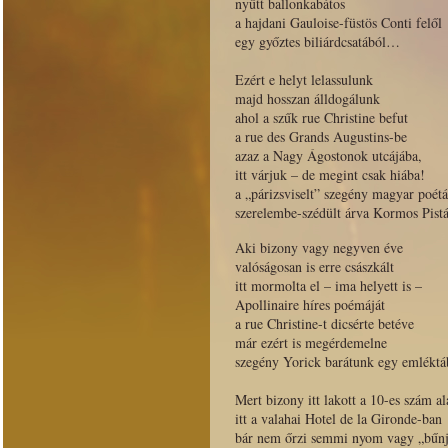
nyűtt ballonkabátos
a hajdani Gauloise-füstös Conti felől
egy győztes biliárdcsatából…
Ezért e helyt lelassulunk
majd hosszan álldogálunk
ahol a szűk rue Christine befut
a rue des Grands Augustins-be
azaz a Nagy Ágostonok utcájába,
itt várjuk – de megint csak hiába!
a „párizsviselt” szegény magyar poétá
szerelembe-szédült árva Kormos Pis
Aki bizony vagy negyven éve
valóságosan is erre császkált
itt mormolta el – ima helyett is –
Apollinaire híres poémáját
a rue Christine-t dicsérte betéve
már ezért is megérdemelne
szegény Yorick barátunk egy emlékt
Mert bizony itt lakott a 10-es szám al
itt a valahai Hotel de la Gironde-ban
bár nem őrzi semmi nyom vagy „bűnj