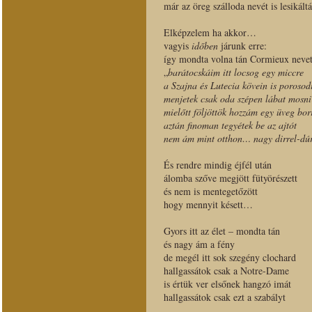
már az öreg szálloda nevét is lesikál
Elképzelem ha akkor…
vagyis
időben
járunk erre:
így mondta volna tán Cormieux nevet
„
barátocskáim itt locsog egy miccre
a Szajna és Lutecia kövein is porosod
menjetek csak oda szépen lábat mosni
mielőtt följöttök hozzám egy üveg bo
aztán finoman tegyétek be az ajtót
nem ám mint otthon… nagy dirrel-dú
És rendre mindig éjfél után
álomba szőve megjött fütyörészett
és nem is mentegetőzött
hogy mennyit késett…
Gyors itt az élet – mondta tán
és nagy ám a fény
de megél itt sok szegény clochard
hallgassátok csak a Notre-Dame
is értük ver elsőnek hangzó imát
hallgassátok csak ezt a szabályt