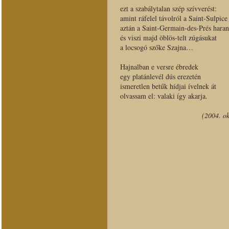
ezt a szabálytalan szép szívverést:
amint ráfelel távolról a Saint-Sulpice
aztán a Saint-Germain-des-Prés haran
és viszi majd öblös-telt zúgásukat
a locsogó szőke Szajna…
Hajnalban e versre ébredek
egy platánlevél dús erezetén
ismeretlen betűk hídjai ívelnek át
olvassam el: valaki így akarja.
(2004. ok
< vissza Sárfelirat (Posztumusz ver