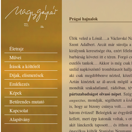
Prágai hajnalok
Ülök veled a Lónál….a Václavské Námé
Szent Adalbert. Arcát már súrolja a
Életrajz
királyunk keresztsége óta, ezért féle
barbárság követei itt e téren. Forgó c
Művei
eszelős tankok… Akkor is még csak ha
Írások a költőről
szelíd napköszöntő trombitaszót hal
Díjak, elismerések
aki csak megdöbbenve nézted, közel
Aztán kinéztek az ál-arcok mögül a
Emlékezés
mondták szakadatlanul, rádióban, tév
Képek
pártszabadságot olvasó népet
. Szég
augusztus
, mondják, segíthetett a
köd
Betűrendes mutató
is, hogy az bizony csúnya volt…. mint
Kapcsolat
három évtized! Beleégtek az évgyűrűk
kellett, mert épp katonák voltak, s o
Alapítvány
akit lánckerék taposott… és itthon
öngyilkos költők Stanislav Neumann 