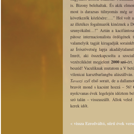
is. Bizony belehaltak. És akik elm
most is darazsas túlnyomás még az i
következők közlésére:….” Hol volt az
az illetékes fogalmazók kinéznek a D
szunyókálni…!” Aztán a kacifántosa
pátosz internacionalista ördögének
valamelyik tagját kiragadják soraink
az Írószövetség lapja akadálytalanu
Imrét, aki összekapcsolta a szoc
2000 szó-
vezércikként megjelent
ért
beszéd! Vaculíknak mutatom a V betű
vilenicai karsztbarlangba alászállv
Tavaszi szél
első sorait, de a dallamo
bravót mond s kacsint hozzá – 56!
nyolcvanas évek legelején idéztem bel
szó talán – visszaszállt. Állok vel
kerek időt.
< vissza Ezredváltó, sűrű évek vers