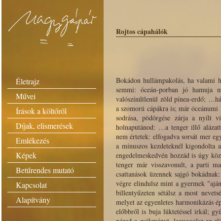
Rojtos cápahálók
Bokádon hullámpakolás, ha valami h
Életrajz
semmi: óceán-porban jó hamuja min
Művei
valószínűtlenül zöld pínea-erdő; …hát
a szomorú cápákra is; már óceánumi l
Írások a költőről
sodrása, pödörgése zárja a nyílt v
Díjak, elismerések
holnaputánod: …a tenger illő alázat
nem értetek: elfogadva sorsát mer egy
Emlékezés
a mínuszos kezdeteknél kigondolta a 
Képek
engedelmeskedvén hozzád is úgy közel
tenger már visszavonult, a parti ma
Betűrendes mutató
csattanások üzennek sajgó bokádnak: 
végre elindulsz mint a gyermek "ajánd
Kapcsolat
billentyűzeten sétálsz a most nevets
Alapítvány
melyet az egyenletes harmonikázás épí
előbbről is buja lüktetéssel irkál; g
nézed a zsákmányt, leguggolsz az el