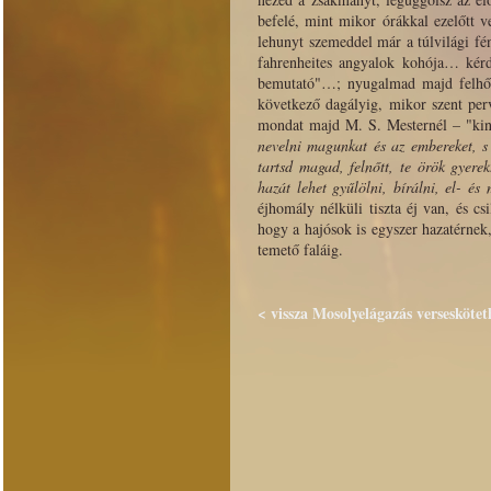
befelé, mint mikor órákkal ezelőtt v
lehunyt szemeddel már a túlvilági fén
fahrenheites angyalok kohója… kérdé
bemutató"…; nyugalmad majd felhős,
következő dagályig, mikor szent perv
mondat majd M. S. Mesternél – "kine
nevelni magunkat és az embereket, s 
tartsd magad, felnőtt, te örök gyerek
hazát lehet gyűlölni, bírálni, el- és
éjhomály nélküli tiszta éj van, és c
hogy a hajósok is egyszer hazatérnek,
temető faláig.
< vissza Mosolyelágazás verseskötet