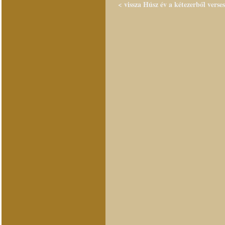
< vissza Húsz év a kétezerből verse