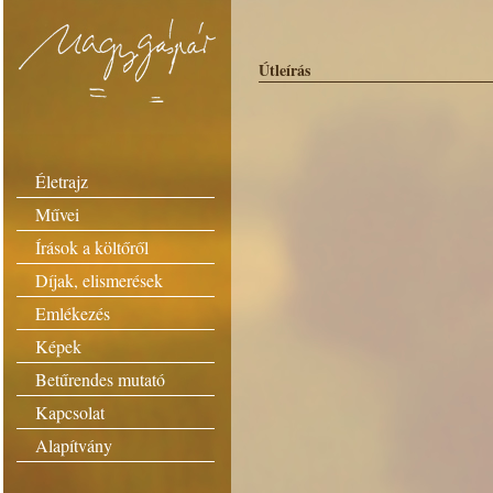
Útleírás
Életrajz
Művei
Írások a költőről
Díjak, elismerések
Emlékezés
Képek
Betűrendes mutató
Kapcsolat
Alapítvány