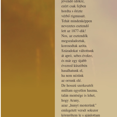
jövendő időkre,
ezért csak fejben
hordta s őrizte
vérbő rigmusait.
Tehát mindenképpen
nevezetes esztendő
lett az 1877-dik!
Nos, az esztendők
megszaladoztak,
korosodtak azóta.
Századokat váltottunk
át apró, sebes évekre,
és már egy újabb
évezred küszöbén
hasalhatunk el,
ha nem nézünk
az orrunk elé.
De hosszú szerkesztői
múltam egyetlen haszna,
talán mentsége is lehet,
hogy Arany,
azaz „hunyt mesterünk”
emlegetett versét sokszor
körmöltem le s ajánlottam