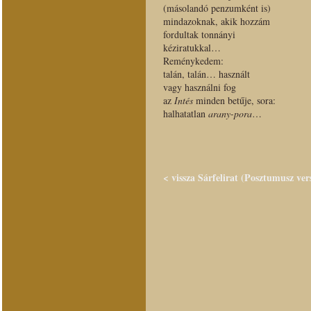
(másolandó penzumként is)
mindazoknak, akik hozzám
fordultak tonnányi
kéziratukkal…
Reménykedem:
talán, talán… használt
vagy használni fog
az
Intés
minden betűje, sora:
halhatatlan
arany-pora
…
< vissza Sárfelirat (Posztumusz ver