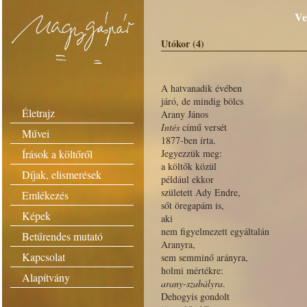
Ve
Utókor (4)
A hatvanadik évében
járó, de mindig bölcs
Életrajz
Arany János
Intés
című versét
Művei
1877-ben írta.
Írások a költőről
Jegyezzük meg:
a költők közül
Díjak, elismerések
például ekkor
született Ady Endre,
Emlékezés
sőt öregapám is,
Képek
aki
nem figyelmezett egyáltalán
Betűrendes mutató
Aranyra,
Kapcsolat
sem semminő arányra,
holmi mértékre:
Alapítvány
arany-szabályra
.
Dehogyis gondolt