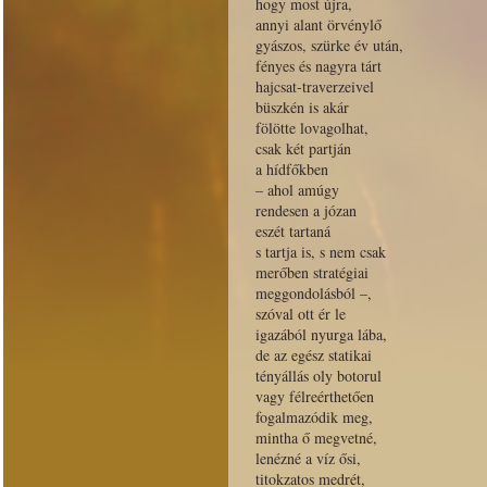
hogy most újra,
annyi alant örvénylő
gyászos, szürke év után,
fényes és nagyra tárt
hajcsat-traverzeivel
büszkén is akár
fölötte lovagolhat,
csak két partján
a hídfőkben
– ahol amúgy
rendesen a józan
eszét tartaná
s tartja is, s nem csak
merőben stratégiai
meggondolásból –,
szóval ott ér le
igazából nyurga lába,
de az egész statikai
tényállás oly botorul
vagy félreérthetően
fogalmazódik meg,
mintha ő megvetné,
lenézné a víz ősi,
titokzatos medrét,