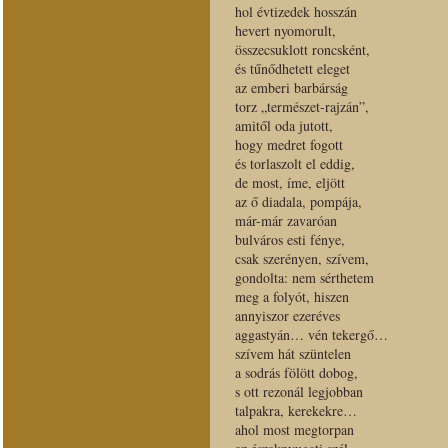
hol évtizedek hosszán
hevert nyomorult,
összecsuklott roncsként,
és tűnődhetett eleget
az emberi barbárság
torz „természet-rajzán”,
amitől oda jutott,
hogy medret fogott
és torlaszolt el eddig,
de most, íme, eljött
az ő diadala, pompája,
már-már zavaróan
bulváros esti fénye,
csak szerényen, szívem,
gondolta: nem sérthetem
meg a folyót, hiszen
annyiszor ezeréves
aggastyán… vén tekergő…
szívem hát szüntelen
a sodrás fölött dobog,
s ott rezonál legjobban
talpakra, kerekekre…
ahol most megtorpan