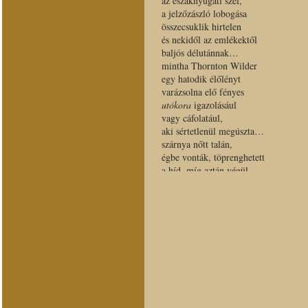
az északnyugati szél,
a jelzőzászló lobogása
összecsuklik hirtelen
és nekidől az emlékektől
baljós délutánnak…
mintha Thornton Wilder
egy hatodik élőlényt
varázsolna elő fényes
utókora
igazolásául
vagy cáfolatául,
aki sértetlenül megúszta…
szárnya nőtt talán,
égbe vonták, töprenghetett
a híd, míg aztán végül
maga ment le hídba…
< vissza Sárfelirat (Posztumusz ver