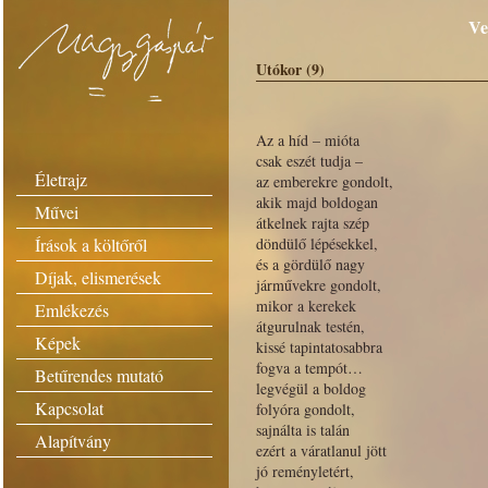
Ve
Utókor (9)
Az a híd – mióta
csak eszét tudja –
Életrajz
az emberekre gondolt,
akik majd boldogan
Művei
átkelnek rajta szép
Írások a költőről
döndülő lépésekkel,
és a gördülő nagy
Díjak, elismerések
járművekre gondolt,
mikor a kerekek
Emlékezés
átgurulnak testén,
Képek
kissé tapintatosabbra
fogva a tempót…
Betűrendes mutató
legvégül a boldog
Kapcsolat
folyóra gondolt,
sajnálta is talán
Alapítvány
ezért a váratlanul jött
jó reményletért,