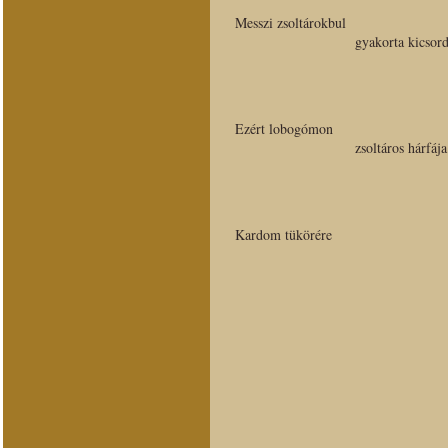
Messzi zsoltárokbul
gyakorta kicsor
Ezért lobogómon
zsoltáros hárfája
Kardom tükörére
envérem is csord
De nem véres szablya
nem is szemek r
Zólyomnak szülötte