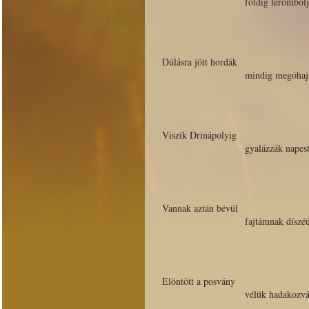
földig lerombol
Dúlásra jött hordák
mindig megóhaj
Viszik Drinápolyig
gyalázzák napes
Vannak aztán bévül
fajtámnak díszé
Elöntött a posvány
vélük hadakozv