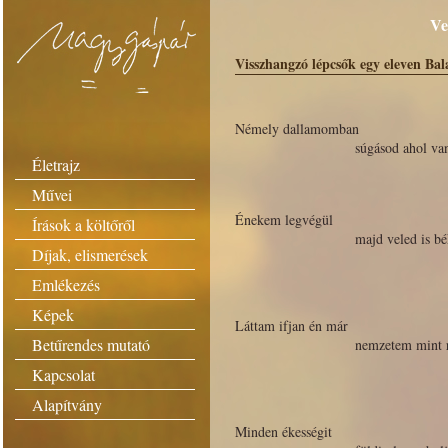
Ve
Visszhangzó lépcsők egy eleven Bal
Némely dallamomban
súgásod ahol va
Életrajz
Művei
Énekem legvégül
Írások a költőről
majd veled is bé
Díjak, elismerések
Emlékezés
Képek
Láttam ifjan én már
Betűrendes mutató
nemzetem mint 
Kapcsolat
Alapítvány
Minden ékességit