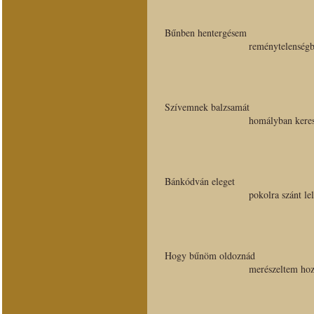
Bűnben hentergésem
reménytelenség
Szívemnek balzsamát
homályban kere
Bánkódván eleget
pokolra szánt l
Hogy bűnöm oldoznád
merészeltem ho