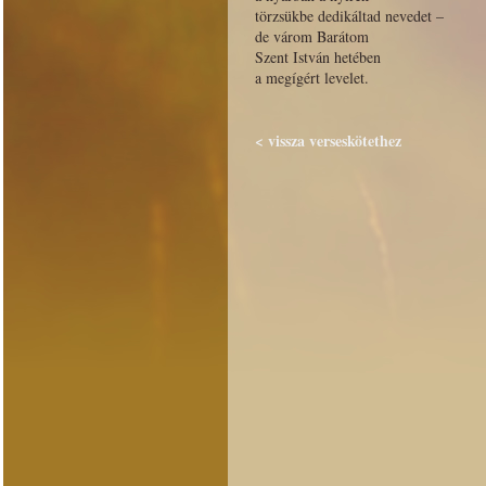
törzsükbe dedikáltad nevedet –
de várom Barátom
Szent István hetében
a megígért levelet.
< vissza verseskötethez