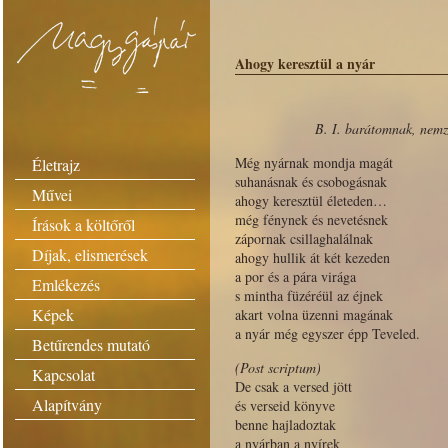
Ahogy keresztül a nyár
B. I. barátomnak, nem
Még nyárnak mondja magát
Életrajz
suhanásnak és csobogásnak
Művei
ahogy keresztül életeden…
még fénynek és nevetésnek
Írások a költőről
zápornak csillaghalálnak
Díjak, elismerések
ahogy hullik át két kezeden
a por és a pára virága
Emlékezés
s mintha füzéréül az éjnek
Képek
akart volna üzenni magának
a nyár még egyszer épp Teveled.
Betűrendes mutató
(Post scriptum)
Kapcsolat
De csak a versed jött
Alapítvány
és verseid könyve
benne hajladoztak
a nyárban a nyírek