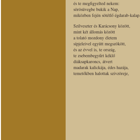
és te megfigyelted nekem:
sörösüvegbe bukik a Nap,
miközben fején sötétlő égdarab-kalap
Szilveszter és Karácsony között,
mint két állomás között
a tolató mozdony életem
sípjeleivel együtt megszökött,
és az évvel is, te ország,
te zsebembegyűrt kéklő
diáksapkaroncs, átvert
madarak kalickája, édes hazája,
temetőkben halottak szívzöreje,
kontinensnyi álmok vesztőhelye,
őrizz meg magadnak,
mint szúrós növényét a kert.
< vissza Halántékdob verseskötethe