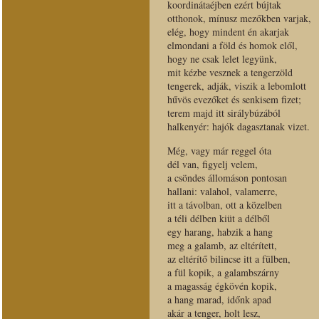
koordinátaéjben ezért bújtak
otthonok, mínusz mezőkben varjak,
elég, hogy mindent én akarjak
elmondani a föld és homok elől,
hogy ne csak lelet legyünk,
mit kézbe vesznek a tengerzöld
tengerek, adják, viszik a lebomlott
hűvös evezőket és senkisem fizet;
terem majd itt sirálybúzából
halkenyér: hajók dagasztanak vizet.
Még, vagy már reggel óta
dél van, figyelj velem,
a csöndes állomáson pontosan
hallani: valahol, valamerre,
itt a távolban, ott a közelben
a téli délben kiüt a délből
egy harang, habzik a hang
meg a galamb, az eltérített,
az eltérítő bilincse itt a fülben,
a fül kopik, a galambszárny
a magasság égkövén kopik,
a hang marad, időnk apad
akár a tenger, holt lesz,