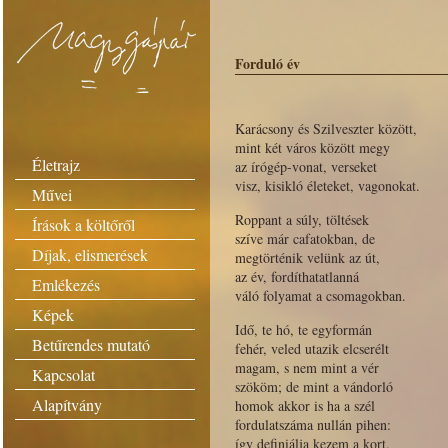
Forduló év
Karácsony és Szilveszter között,
mint két város között megy
Életrajz
az írógép-vonat, verseket
visz, kisikló életeket, vagonokat.
Művei
Roppant a súly, töltések
Írások a költőről
szíve már cafatokban, de
Díjak, elismerések
megtörténik velünk az út,
az év, fordíthatatlanná
Emlékezés
váló folyamat a csomagokban.
Képek
Idő, te hó, te egyformán
Betűrendes mutató
fehér, veled utazik elcserélt
magam, s nem mint a vér
Kapcsolat
szököm; de mint a vándorló
Alapítvány
homok akkor is ha a szél
fordulatszáma nullán pihen:
így definiálja kezem a kort.