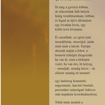
Itt még a gyertya lobban,
de érkezésünk hűlt helyén
hideg trombitazuhany robban,
és fogad az újévi állomáson
egy lovatlan lovas, egy
kilőtt-lovú lóvasutas.
És mesélünk, az egész resti
mesedélután, meseéjjel, aztán
mint imát a latrok: Európa
duzzadt máján a foltot, a
homorú térképet elragozzuk:
ha van út, ezen a térképen
vezet, ha van óra, itt ketyeg,
– mondják: mindig késve – de
először mindig itt menetel
egy hadsereg kismutató,
nagymutató, harctéri beutaló,
perceinket számolgató lidérces
már-majdnem koordinátaszörny.
Tehát utam mentén a