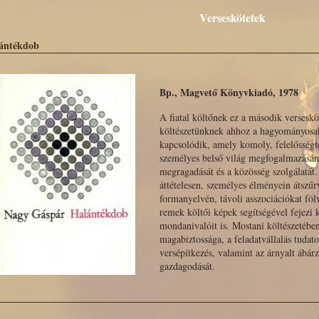
Verseskötetek
ántékdob
Bp., Magvető Könyvkiadó, 1978
A fiatal költőnek ez a második verseskö
költészetünknek ahhoz a hagyományosa
kapcsolódik, amely komoly, felelősségtel
személyes belső világ megfogalmazásán 
megragadását és a közösség szolgálatát
áttételesen, személyes élményein átszűr
formanyelvén, távoli asszociációkat fölv
remek költői képek segítségével fejezi 
mondanivalóit is. Mostani költészetébe
magabiztossága, a feladatvállalás tudato
versépítkezés, valamint az árnyalt ábárz
gazdagodását.