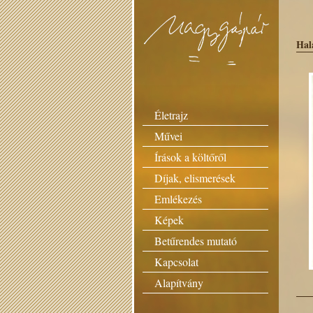
Hal
Életrajz
Művei
Írások a költőről
Díjak, elismerések
Emlékezés
Képek
Betűrendes mutató
Kapcsolat
Alapítvány