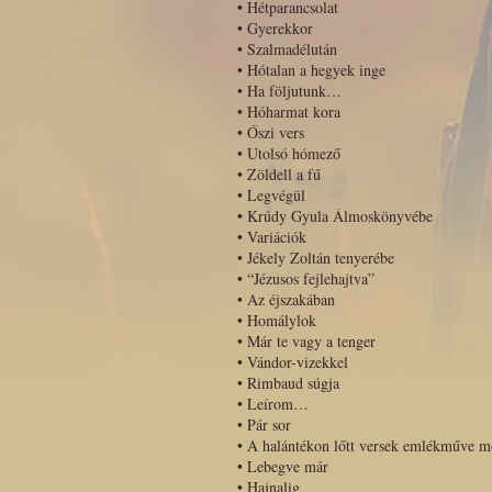
•
Hétparancsolat
•
Gyerekkor
•
Szalmadélután
•
Hótalan a hegyek inge
•
Ha följutunk…
•
Hóharmat kora
•
Őszi vers
•
Utolsó hómező
•
Zöldell a fű
•
Legvégül
•
Krúdy Gyula Álmoskönyvébe
•
Variációk
•
Jékely Zoltán tenyerébe
•
“Jézusos fejlehajtva”
•
Az éjszakában
•
Homálylok
•
Már te vagy a tenger
•
Vándor-vizekkel
•
Rimbaud súgja
•
Leírom…
•
Pár sor
•
A halántékon lőtt versek emlékműve m
•
Lebegve már
•
Hajnalig