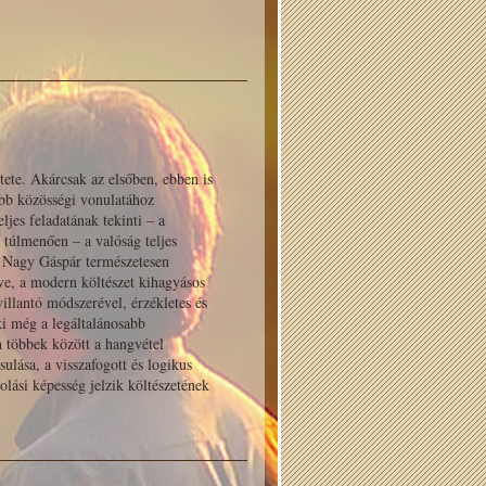
tete. Akárcsak az elsőben, ebben is
bb közösségi vonulatához
jes feladatának tekinti – a
túlmenően – a valóság teljes
. Nagy Gáspár természetesen
ve, a modern költészet kihagyásos
illantó módszerével, érzékletes és
ki még a legáltalánosabb
n többek között a hangvétel
sulása, a visszafogott és logikus
olási képesség jelzik költészetének