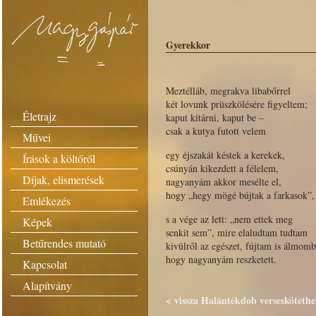
Gyerekkor
Meztélláb, megrakva libabőrrel
két lovunk prüszkölésére figyeltem;
Életrajz
kaput kitárni, kaput be –
csak a kutya futott velem
Művei
egy éjszakát késtek a kerekek,
Írások a költőről
csúnyán kikezdett a félelem,
Díjak, elismerések
nagyanyám akkor mesélte el,
hogy „hegy mögé bújtak a farkasok”,
Emlékezés
s a vége az lett: „nem ettek meg
Képek
senkit sem”, mire elaludtam tudtam
Betűrendes mutató
kivülről az egészet, fújtam is álmomb
hogy nagyanyám reszketett.
Kapcsolat
Alapítvány
< vissza Halántékdob verseskötethe