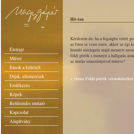
Hit-tan
Kérdezem én: ha a fogságba vetett g
az Isten se veszi észre, akkor az égi 
Életrajz
hintáló mérlegein majd mennyit nyo
földi pörök s mennyit a hallgatás ara
Művei
az árulás színezüstjeivel tetézve?
Írások a költőről
Díjak, elismerések
< vissza Földi pörök verseskötethez
Emlékezés
Képek
Betűrendes mutató
Kapcsolat
Alapítvány