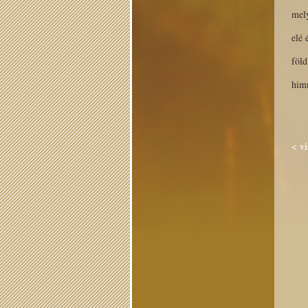
mely
elé 
föl
himn
< v