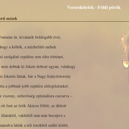
Verseskötetek - Földi pörök
erű mézek
Fontaine úr, kívánnék boldogabb évet,
ahogy a költők, a mézbefúló méhek
só szolgálati repülése sem édes történet,
k nem dobtak ki fekete dobozt ugyan, valahogy
s feketén láttak, bár a Nagy-Irányítótorony
tta a jobbnál-jobb repülési előrejelzéseket:
si viszony, szélerősség optimálisra csavarva –
 ott fent az örök Akácos fölött, az áhított
 illatoktól, vakhittől már-már becsípve s
zanodva látták a teli torokból szálló ködöt,