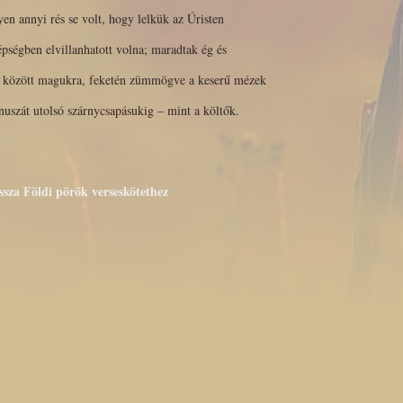
en annyi rés se volt, hogy lelkük az Úristen
épségben elvillanhatott volna; maradtak ég és
d között magukra, feketén zümmögve a keserű mézek
uszát utolsó szárnycsapásukig – mint a költők.
issza Földi pörök verseskötethez