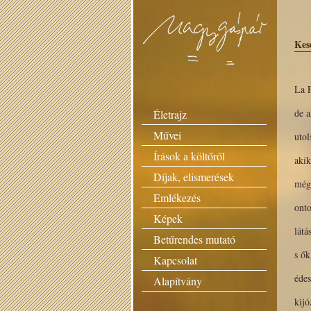
Kes
La 
de 
Életrajz
Művei
utol
Írások a költőről
aki
Díjak, elismerések
mégi
Emlékezés
onto
Képek
látá
Betűrendes mutató
s ők
Kapcsolat
édes
Alapítvány
kijó