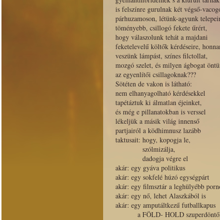
is felszínre gurulnak két végső-vacog
párhuzamoson, létünk-agyunk telepei
töményebb, csillogó fekete űrért,
hogy válaszolunk tehát a majdani
feketelevelű költők kérdéseire, honna
veszünk lámpást, színes filctollat,
mozgó szelet, és milyen ágbogat önt
az egyenlítői csillagoknak???
Sötéten de vakon is látható:
nem elhanyagolható kérdésekkel
tapétáztuk ki álmatlan éjeinket,
és még e pillanatokban is verssel
lékeljük a másik világ innenső
partjairól a ködhimnusz lazább
taktusait: hogy, kopogja le,
szólmizálja,
dadogja végre el
akár: egy gyáva politikus
akár: egy sokfelé húzó egységpárt
akár: egy filmsztár a leghülyébb porn
akár: egy nő, lehet Alaszkából is
akár: egy amputáltkezű futballkapus
a FÖLD- HOLD szuperdöntőr