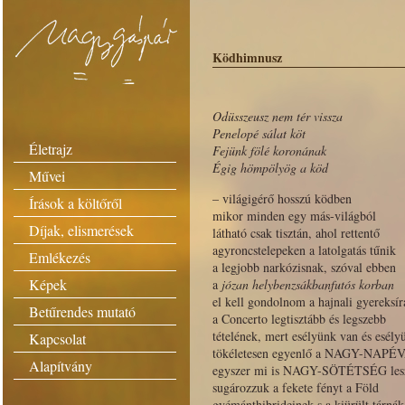
Ködhimnusz
Odüsszeusz nem tér vissza
Penelopé sálat köt
Életrajz
Fejünk fölé koronának
Égig hömpölyög a köd
Művei
– világigérő hosszú ködben
Írások a költőről
mikor minden egy más-világból
Díjak, elismerések
látható csak tisztán, ahol rettentő
agyroncstelepeken a latolgatás tűnik
Emlékezés
a legjobb narkózisnak, szóval ebben
Képek
a
józan helybenzsákbanfutós korban
el kell gondolnom a hajnali gyereksír
Betűrendes mutató
a Concerto legtisztább és legszebb
tételének, mert esélyünk van és esély
Kapcsolat
tökéletesen egyenlő a NAGY-NAPÉ
Alapítvány
egyszer mi is NAGY-SÖTÉTSÉG les
sugározzuk a fekete fényt a Föld
gyémánthibrideinek s a kiürült tárnák