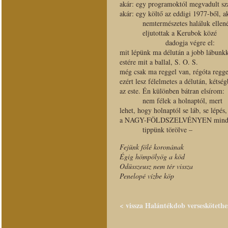
akár: egy programoktól megvadult s
akár: egy költő az eddigi 1977-ből, a
nemtermészetes haláluk ellenér
eljutottak a Kerubok közé
dadogja végre el:
mit lépünk ma délután a jobb lábunkk
estére mit a ballal, S. O. S.
még csak ma reggel van, régóta regge
ezért lesz félelmetes a délután, kétség
az este. Én különben bátran elsírom:
nem félek a holnaptól, mert
lehet, hogy holnaptól se láb, se lépés,
a NAGY-FÖLDSZELVÉNYEN mind
tippünk törölve –
Fejünk fölé koronának
Égig hömpölyög a köd
Odüsszeusz nem tér vissza
Penelopé vízbe köp
< vissza Halántékdob verseskötethe