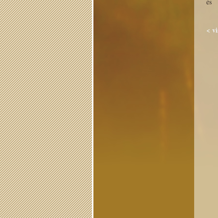
és 
< v