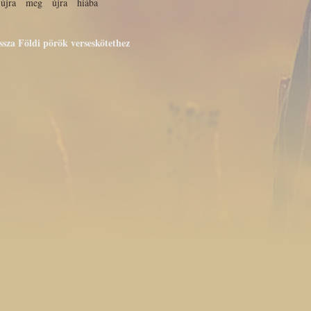
újra meg újra hiába
issza Földi pörök verseskötethez