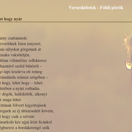
Verseskötetek - Földi pörök
et hogy nyár
ény csattanások:
everődnek Isten tenyerei,
ás súlyokat görgetnek át
jszaka vaksötétjén,
kban villámfény reflektoroz
hazatérő szelíd bűnözőt –
gi taps leszúrva ott remeg
llámdárda színusz szögében –
t hogy, lehet hogy – lehet:
letében a nyári rothadás,
 dögök, halkikötők, alkonyi
r szaga lehet:
ottának fölvert kígyótojások
eregnek az éj áttüzesedett kövein,
t hogy csak a szívem
markoló kéz ujjai közt ficánkol
égbeesve a bordakerengő szűk