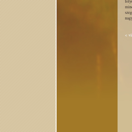
foly
mind
szeg
nagy
< v