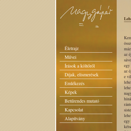
Leh
Kem
össz
Életrajz
mázs
az é
Művei
sávo
Írások a költőről
egy 
az é
Díjak, elismerések
e vi
lehe
Emlékezés
lehe
Képek
nagy
híná
Betűrendes mutató
ránt
Kapcsolat
sist
lehe
Alapítvány
egy 
kéts