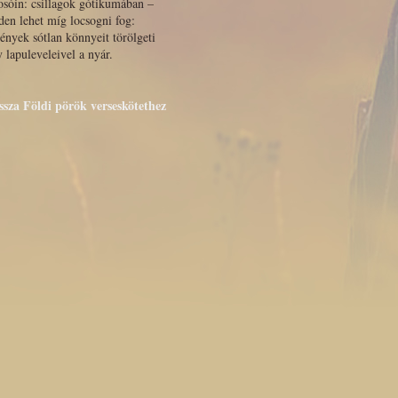
osóin: csillagok gótikumában –
en lehet míg locsogni fog:
ények sótlan könnyeit törölgeti
 lapuleveleivel a nyár.
issza Földi pörök verseskötethez