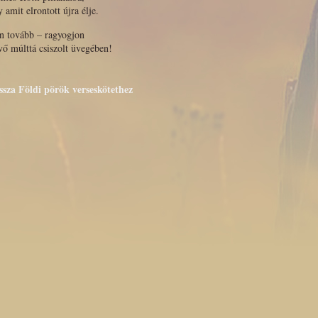
 amit elrontott újra élje.
n tovább – ragyogjon
vő múlttá csiszolt üvegében!
issza Földi pörök verseskötethez