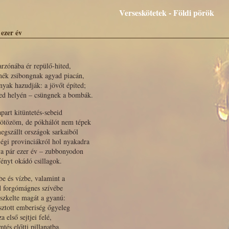
Verseskötetek - Földi pörök
 ezer év
rzónába ér repülő-hited,
mék zsibongnak agyad piacán,
nyak hazudják: a jövőt építed;
ved helyén – csüngnek a bombák.
part kitüntetés-sebeid
kötözöm, de pókhálót nem tépek
egszállt országok sarkaiból
 égi provinciákról hol nyakadra
va pár ezer év – zubbonyodon
ényt okádó csillagok.
e és vízbe, valamint a
d forgómágnes szívébe
szkelte magát a gyanú:
sztott emberiség őgyeleg
za első sejtjei felé,
mtés előtti pillanatba,