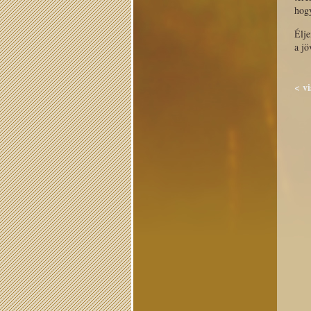
hogy
Élje
a jö
< v