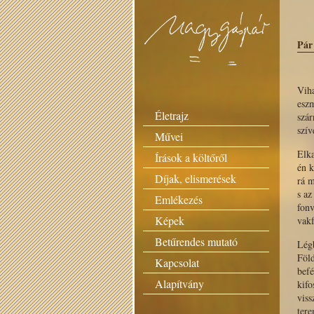
Pár
Viha
esz
Életrajz
szár
szí
Művei
Elka
Írások a költőről
én 
Díjak, elismerések
rá m
s az
Emlékezés
fon
Képek
vakf
Betűrendes mutató
Légb
Föl
Kapcsolat
befé
Alapítvány
kifo
viss
tere