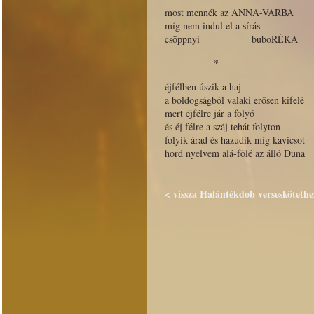
most mennék az ANNA-VÁRBA
míg nem indul el a sírás
csöppnyi buboRÉKA
*
éjfélben úszik a haj
a boldogságból valaki erősen kifelé
mert éjfélre jár a folyó
és éj félre a száj tehát folyton
folyik árad és hazudik míg kavicsot
hord nyelvem alá-fölé az álló Duna
< vissza Halántékdob verseskötethe