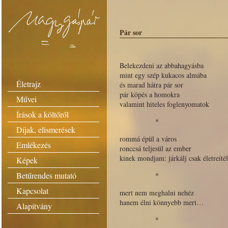
Pár sor
Belekezdeni az abbahagyásba
mint egy szép kukacos almába
Életrajz
és marad hátra pár sor
pár köpés a homokra
Művei
valamint hiteles foglenyomatok
Írások a költőről
*
Díjak, elismerések
rommá épül a város
Emlékezés
ronccsá teljesül az ember
kinek mondjam: járkálj csak életreítél
Képek
Betűrendes mutató
*
Kapcsolat
mert nem meghalni nehéz
hanem élni könnyebb mert…
Alapítvány
*