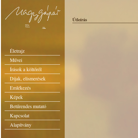
Útleírás
Életrajz
Művei
Írások a költőről
Díjak, elismerések
Emlékezés
Képek
Betűrendes mutató
Kapcsolat
Alapítvány