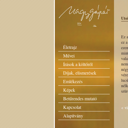
Uto
Ez a
ez a
Életrajz
ezen
mint
Művei
vala
Írások a költőről
nem 
nég
Díjak, elismerések
vére
luc
Emlékezés
nélk
Képek
szür
Betűrendes mutató
Kapcsolat
< v
Alapítvány