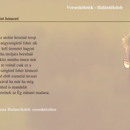
Verseskötetek - Halántékdob
lsó hómező
z utolsó hószínű terep
 négyszögletű fehér sík
 kell üzenetet hagyni
ha utoljára borulnál
kire mintha innen már
te volnál csak ez a
yszögletű fehér hómező
d elölt eszméid tavaszi
skával ha már ha még
üled is mandulát
etelnek az Ég zuhanó madarai.
issza Halántékdob verseskötethez