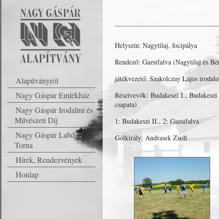
Helyszín: Nagytilaj, focipálya
Rendező: Gazsifalva (Nagytilaj és Bér
játékvezető: Szakolczay Lajos irodal
Alapítványról
Nagy Gáspár Emlékház
Résztvevők: Budakeszi I., Budakeszi 
csapata)
Nagy Gáspár Irodalmi és
Művészeti Díj
1: Budakeszi II., 2: Gazsifalva
Nagy Gáspár Labdarúgó
Gólkirály: Andrasek Zsolt
Torna
Hírek, Rendezvények
Honlap