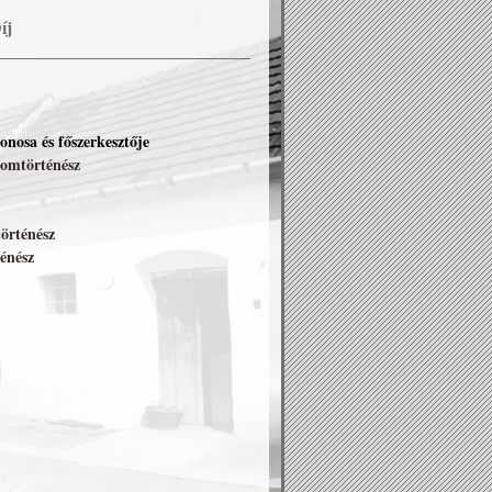
íj
onosa és főszerkesztője
lomtörténész
történész
ténész