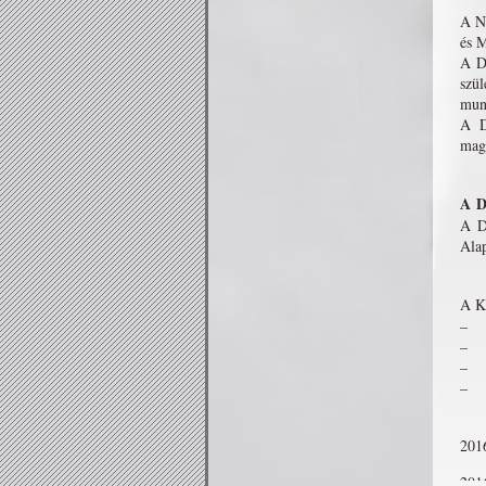
A Na
és M
A D
szü
munk
A D
magá
A D
A Dí
Alap
A K
– B
– V
– P
– a
201
2016