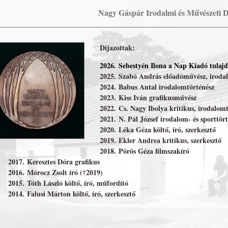
Nagy Gáspár Irodalmi és Művészeti D
Díjazottak:
2026. Sebestyén Ilona a Nap Kiadó tulajd
2025. Szabó András előadóművész, iroda
2024. Babus Antal irodalomtörténész
2023. Kiss Iván grafikusművész
2022. Cs. Nagy Ibolya kritikus, irodalom
2021. N. Pál József irodalom- és sporttör
2020. Léka Géza költő, író, szerkesztő
2019. Ekler Andrea kritikus, szerkesztő
2018. Pörös Géza filmszakíró
2017. Keresztes Dóra grafikus
2016. Mórocz Zsolt író (†2019)
2015. Tóth László költő, író, műfordító
2014. Falusi Márton költő, író, szerkesztő