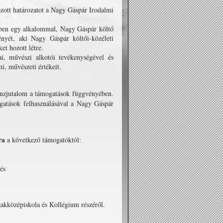
zott határozatot a Nagy Gáspár Irodalmi
vben egy alkalommal, Nagy Gáspár költő
ényét, aki Nagy Gáspár költői-közéleti
t hozott létre.
i, művészi alkotói tevékenységével és
i, művészeti értékeit.
énzjutalom a támogatások függvényében.
ogatások felhasználásával a Nagy Gáspár
ra
a következő támogatóktól:
és
kközépiskola és Kollégium részéről.