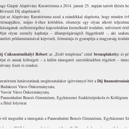
gy Gáspár Alapítvány Kuratóriuma a 2014. január 25. napján tartott ülésén ho
űvészeti Díj alapításáról.
íjat az Alapítvány Kuratóriuma azzal a szándékkal alapította, hogy minden é
letésnapjához, május 4-éhez kötődően, elismerje egy olyan alkotó teljesítm
ásságának szellemiségéhez kapcsolódóan kiemelkedő irodalmi, művészeti értéke
íjat olyan személy kaphatja – állampolgárságtól függetlenül -, aki szakma
néleti példamutatásával képviseli, felmutatja és gyarapítja a magyarság irodalm
íj
Csíkszentmihályi Róbert
bronzplakett
az „Erdő temploma” című
je és p
jat és annak költségeit – a külön támogatói szerződésekben rögzített – tám
ítvány fizeti és rendezi.
Díj finanszírozásá
uratórium határozatának meghozatalakor ígérvénnyel bírt a
udakeszi Város Önkormányzata,
asvár Város Önkormányzata,
annonhalmi Bencés Gimnázium, Egyházzenei Szakközépiskola és Kollégium 
 Hitel folyóirat
6-tól megszűnt a támogatás a Pannonhalmi Bencés Gimnázium, Egyházzenei Sza
-ban és 2017-ben az eredeti támogatók mellé Pannonhalma város csatlakozott.