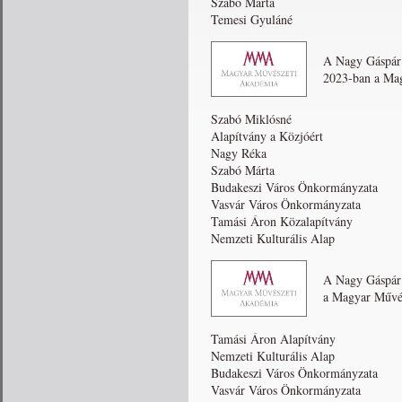
Szabó Márta
Temesi Gyuláné
A Nagy Gáspár
2023-ban a Mag
Szabó Miklósné
Alapítvány a Közjóért
Nagy Réka
Szabó Márta
Budakeszi Város Önkormányzata
Vasvár Város Önkormányzata
Tamási Áron Közalapítvány
Nemzeti Kulturális Alap
A Nagy Gáspár
a Magyar Művés
Tamási Áron Alapítvány
Nemzeti Kulturális Alap
Budakeszi Város Önkormányzata
Vasvár Város Önkormányzata