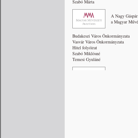
Szabó Márta
A Nagy Gáspár
a Magyar Művés
Budakeszi Város Önkormányzata
Vasvár Város Önkormányzata
Hitel folyóirat
Szabó Miklósné
Temesi Gyuláné
A Nagy Gáspár
a Magyar Művés
Szabó Miklósné
Tamási Áron Közalapítvány
Temesi Gyuláné
Budakeszi Város Önkormányzata
Vasvár Város Önkormányzata
A Nagy Gáspár
a Magyar Művés