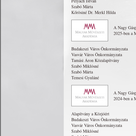
Pelyach István
Szabó Márta
Kőrösiné Dr. Merkl Hilda
A Nagy Gásp
2025-ben a 
Budakeszi Város Önkormányzata
Vasvár Város Önkormányzata
Tamási Áron Közalapítvány
Szabó Miklósné
Szabó Márta
Temesi Gyuláné
A Nagy Gásp
2024-ben a 
Alapítvány a Közjóért
Budakeszi Város Önkormányzata
Vasvár Város Önkormányzata
Szabó Miklósné