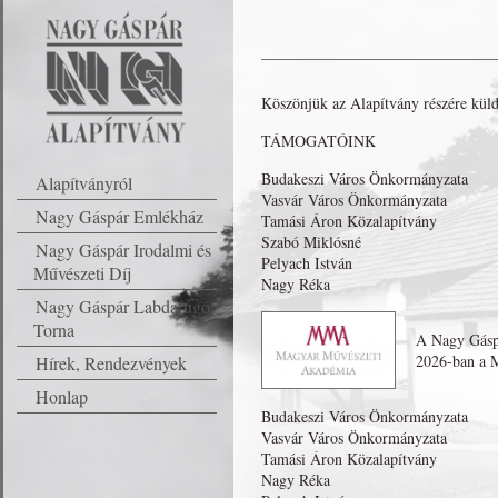
Köszönjük az Alapítvány részére kül
TÁMOGATÓINK
Budakeszi Város Önkormányzata
Alapítványról
Vasvár Város Önkormányzata
Nagy Gáspár Emlékház
Tamási Áron Közalapítvány
Szabó Miklósné
Nagy Gáspár Irodalmi és
Pelyach István
Művészeti Díj
Nagy Réka
Nagy Gáspár Labdarúgó
Torna
A Nagy Gásp
2026-ban a 
Hírek, Rendezvények
Honlap
Budakeszi Város Önkormányzata
Vasvár Város Önkormányzata
Tamási Áron Közalapítvány
Nagy Réka