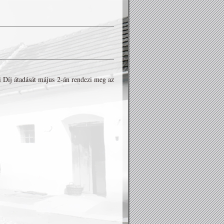
 Díj átadását május 2-án rendezi meg az