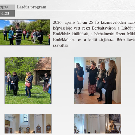
Látóút program
2026
04.23
2026. április 23-án 25 fő közművelődési szak
képviselője vett részt Bérbaltaváron a Látóút
Emlékház kiállítását, a bérbaltavári Szent Mi
Emlékkőhöz, és a költő sírjához. Bérbaltavár
szavaltak.