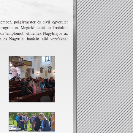
ember, polgármester és civil egyesület
 programon. Megtekintették az Irodalmi
klós templomot, elmentek Nagytilajba az
 és Nagytilaj határán álló versfáknál