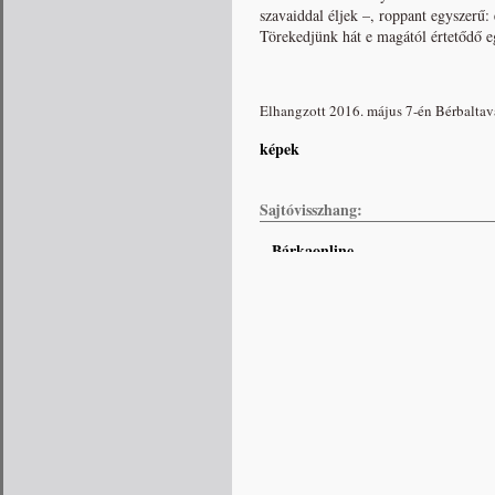
szavaiddal éljek –, roppant egyszerű: 
Törekedjünk hát e magától értetődő e
Elhangzott 2016. május 7-én Bérbaltav
képek
Sajtóvisszhang:
Bárkaonline
–
Vas Népe
–