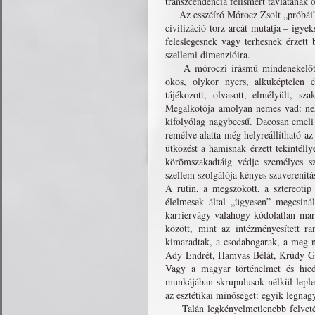
transzcendencia felismert távlatának ő
Az esszéíró Mórocz Zsolt „próbái” i
civilizáció torz arcát mutatja – igyek
feleslegesnek vagy terhesnek érzett b
szellemi dimenzióira.
A móroczi írásmű mindenekelőtt kih
okos, olykor nyers, alkuképtelen 
tájékozott, olvasott, elmélyült, sz
Megalkotója amolyan nemes vad: nehez
kifolyólag nagybecsű. Dacosan emeli 
remélve alatta még helyreállítható az
ütközést a hamisnak érzett tekintélly
körömszakadtáig védje személyes sz
szellem szolgálója kényes szuverenitá
A rutin, a megszokott, a sztereotip
élelmesek által „ügyesen” megcsinál
karriervágy valahogy kódolatlan mar
között, mint az intézményesített 
kimaradtak, a csodabogarak, a meg ne
Ady Endrét, Hamvas Bélát, Krúdy Gyu
Vagy a magyar történelmet és hiede
munkájában skrupulusok nélkül leplezi
az esztétikai minőséget: egyik legnag
Talán legkényelmetlenebb felvetés