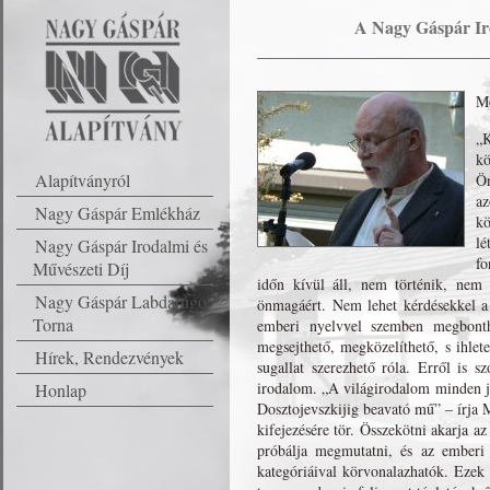
A Nagy Gáspár Iro
Mó
„K
kö
Alapítványról
Ön
az
Nagy Gáspár Emlékház
kö
lé
Nagy Gáspár Irodalmi és
fo
Művészeti Díj
időn kívül áll, nem történik, nem 
Nagy Gáspár Labdarúgó
önmagáért. Nem lehet kérdésekkel a m
Torna
emberi nyelvvel szemben megbonth
megsejthető, megközelíthető, s ihlet
Hírek, Rendezvények
sugallat szerezhető róla. Erről is s
irodalom. „A világirodalom minden j
Honlap
Dosztojevszkijig beavató mű” – írja 
kifejezésére tör. Összekötni akarja az 
próbálja megmutatni, és az emberi 
kategóriáival körvonalazhatók. Ezek 