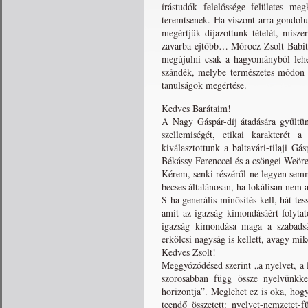
írástudók felelőssége felületes me
teremtsenek. Ha viszont arra gondolu
megértjük díjazottunk tételét, misze
zavarba ejtőbb… Mórocz Zsolt Babits
megújulni csak a hagyományból lehe
szándék, melybe természetes módon be
tanulságok megértése.
Kedves Barátaim!
A Nagy Gáspár-díj átadására gyűltü
szellemiségét, etikai karakterét 
kiválasztottunk a baltavári-tilaji Gá
Békássy Ferenccel és a csöngei Weöre
Kérem, senki részéről ne legyen semm
becses általánosan, ha lokálisan nem
S ha generális minősítés kell, hát te
amit az igazság kimondásáért folyta
igazság kimondása maga a szabadsá
erkölcsi nagyság is kellett, avagy mi
Kedves Zsolt!
Meggyőződésed szerint „a nyelvet, a l
szorosabban függ össze nyelvünkke
horizontja”. Meglehet ez is oka, hogy
teendő összetett: nyelvet-nemzetet-f