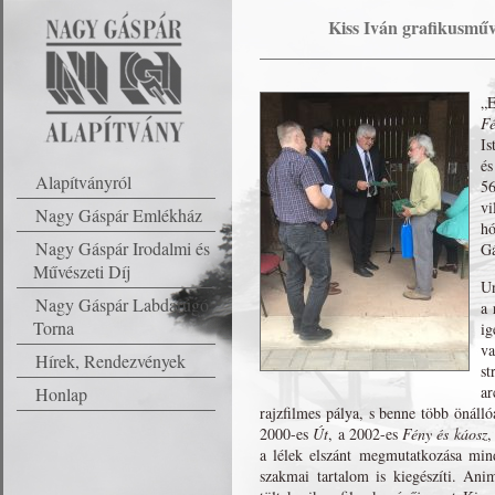
Kiss Iván grafikusműv
„E
Fé
Is
és
Alapítványról
56
vi
Nagy Gáspár Emlékház
hó
Nagy Gáspár Irodalmi és
Gá
Művészeti Díj
Un
Nagy Gáspár Labdarúgó
a 
Torna
ig
va
Hírek, Rendezvények
st
a
Honlap
rajzfilmes pálya, s benne több önáll
2000-es
Út
, a 2002-es
Fény és káosz
,
a lélek elszánt megmutatkozása mind
szakmai tartalom is kiegészíti. Anim