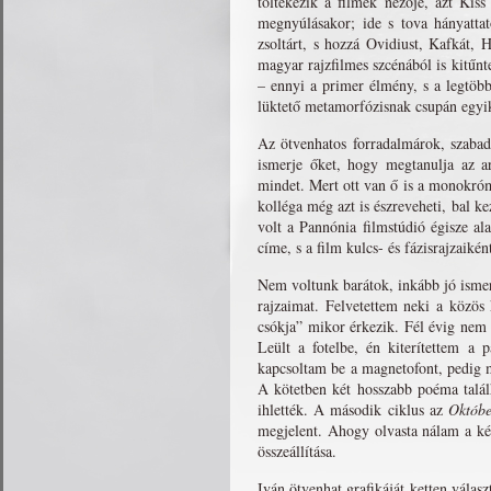
töltekezik a filmek nézője, azt Kis
megnyúlásakor; ide s tova hányatta
zsoltárt, s hozzá Ovidiust, Kafkát,
magyar rajzfilmes szcénából is kitűn
– ennyi a primer élmény, s a legtöbb 
lüktető metamorfózisnak csupán egy
Az ötvenhatos forradalmárok, szabad
ismerje őket, hogy megtanulja az ar
mindet. Mert ott van ő is a monokróm
kolléga még azt is észreveheti, bal k
volt a Pannónia filmstúdió égisze al
címe, s a film kulcs- és fázisrajzaik
Nem voltunk barátok, inkább jó ismer
rajzaimat. Felvetettem neki a közös 
csókja” mikor érkezik. Fél évig nem i
Leült a fotelbe, én kiterítettem a
kapcsoltam be a magnetofont, pedig m
A kötetben két hosszabb poéma talá
ihlették. A második ciklus az
Októbe
megjelent. Ahogy olvasta nálam a két
összeállítása.
Iván ötvenhat grafikáját ketten válasz