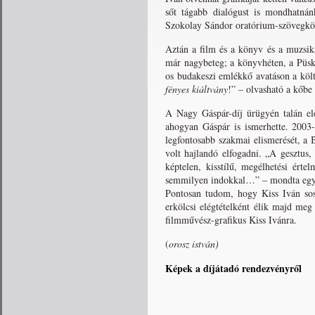
sőt tágabb dialógust is mondhatnán
Szokolay Sándor oratórium-szövegköny
Aztán a film és a könyv és a muzsik
már nagybeteg; a könyvhéten, a Püski
os budakeszi emlékkő avatáson a költ
fényes kiáltvány
!” – olvasható a kőbe 
A Nagy Gáspár-díj ürügyén talán el
ahogyan Gáspár is ismerhette. 2003
legfontosabb szakmai elismerését, a 
volt hajlandó elfogadni. „A gesztus
képtelen, kisstílű, megélhetési ért
semmilyen indokkal…” – mondta egy m
Pontosan tudom, hogy Kiss Iván sos
erkölcsi elégtételként élik majd meg
filmművész-grafikus Kiss Ivánra.
(
orosz istván)
Képek a díjátadó rendezvényről