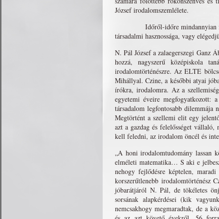
számára fölöttébb rokonszenves és ti
József irodalomszemlélete.
Időről-időre mindannyian föltessz
társadalmi hasznossága, vagy eléged
N. Pál József a zalaegerszegi Ganz Á
hozzá, nagyszerű középiskola tan
irodalomtörténészre. Az ELTE bölcsé
Mihállyal. Czine, a későbbi atyai jóba
írókra, irodalomra. Az a szellemisé
egyetemi éveire megfogyatkozott: a
társadalom legfontosabb dilemmája ne
Megtörtént a szellemi elit egy jelen
azt a gazdag és felelősséget vállaló
kell feledni, az irodalom öncél és int
„A honi irodalomtudomány lassan köv
elméleti matematika… S aki e jelbesz
nehogy fejlődésre képtelen, marad
korszerűtlenebb irodalomtörténész C
jóbarátjáról N. Pál, de tökéletes ö
sorsának alapkérdései (kik vagyun
nemcsakhogy megmaradtak, de a közbe
és az azt követő évekről, 56 forra