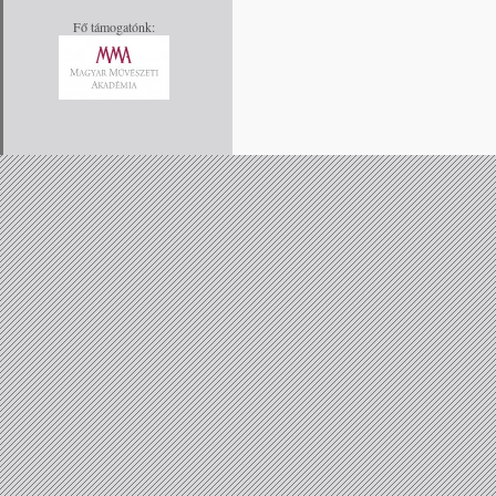
gennyes gócát vágta föl, de a költői 
egyben.”
Fő támogatónk:
Méltó, és rokon lélekhez kerül a díj
József, most visszaajánlom ajánlását:
vallástétellel vallást tettél sok bizonys
Pécsi Györgyi
Elhangzott 2021. július 24-én Bérbalt
Képek