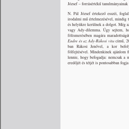
József – forrásértékű tanulmányainak 
N. Pál József értekező esszéi, fogl
irodalmi mű értelmezésével, mindig t
és helyükre kerülnek a dolgot. Még az
vagy Ady-dilemma. Úgy sejtem, hog
fölismerésében magára maradottságát
Endre és az Ady-Rákosi vita
című, 2
ban Rákosi Jenővel, a kor befolyás
fölfejtésével. Mindenkinek ajánlom 
lennie, hogy befogadja: nemcsak a m
eredőjét és tétjét is pontosabban fogja
Tisztelt emlékezők és közösen ünnep
Hosszan sorolhatnánk N. Pál József
legendás memóriáját: minden sportada
de látnunk kell, hogy futball-írás
esszékötetének már a címe is utal rá:
„Rendületlenül hiszek a szó ’önm
vallomásában N. Pál József. Ez, a sz
forradalomhoz fellebbezve, az ’emlé
nemcsak a csönddel lefojtott hazugs