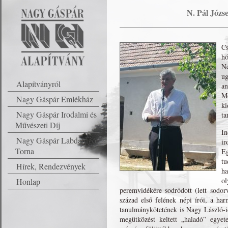
N. Pál Józs
Cs
hó
Ne
u
Alapítványról
an
Mé
Nagy Gáspár Emlékház
ki
Nagy Gáspár Irodalmi és
ta
Művészeti Díj
In
Nagy Gáspár Labdarúgó
ir
Torna
Eg
tu
Hírek, Rendezvények
ha
o
Honlap
peremvidékére sodródott (lett sodo
század első felének népi írói, a h
tanulmánykötetének is Nagy László-id
megütközést keltett „haladó” egye