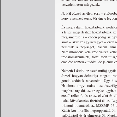
veszedelmesen mérgeztek.
N. Pál József az élet, sors – elsősorb
hogy a nemzet sorsa, története legpo
És még valami hozzátartozik irodalo
a teljes megértéshez hozzátartozik a
megismerése is – ebben pedig az egy
amit – akár az egyszeregyet – örök i
nemcsak a népiséget, hanem anna
Nemkülönben: vele szót váltva kelle
irodalomszemléleti) torzulások itt i
emelése nemcsak tudósi, de jelenünkre
Németh László, az esszé műfaj egyik
József hogyan definiálja magát: iro
gondolkodónak nevezném. Úgy hisze
Hatalmas tárgyi tudása, az összefüg
magával ragadó, az az egész egyben 
eredő reflexió, és az az elszánt és 
tudat következetes tisztázásához. Le
trianoni traumáról, az MSZMP 56-ot 
Kádár-kor morális megroppanásáról, a
valóságáról és értelmezéséről. Meg