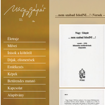
…nem szabad feledNI…! (Versek – 
Életrajz
Művei
Írások a költőről
Díjak, elismerések
Emlékezés
Képek
Betűrendes mutató
Kapcsolat
Alapítvány